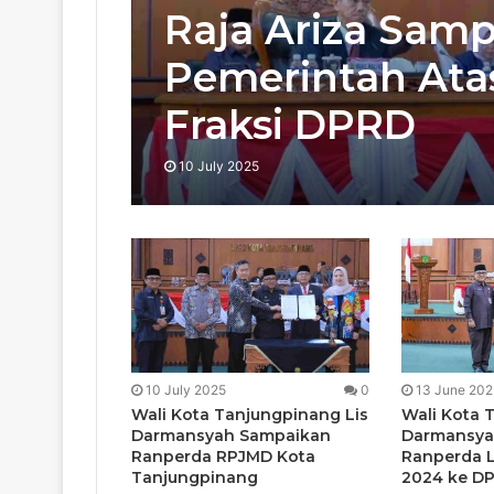
Raja Ariza Sam
Pemerintah At
Fraksi DPRD
10 July 2025
10 July 2025
0
13 June 202
Wali Kota Tanjungpinang Lis
Wali Kota 
Darmansyah Sampaikan
Darmansya
Ranperda RPJMD Kota
Ranperda 
Tanjungpinang
2024 ke D