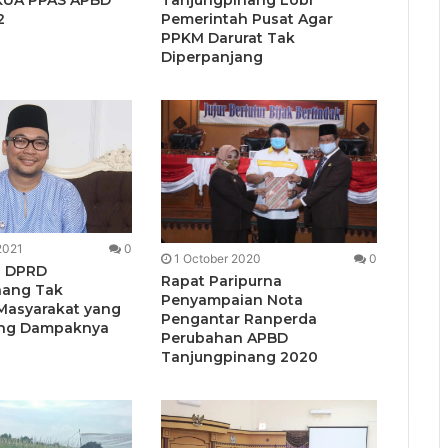
2
Pemerintah Pusat Agar
PPKM Darurat Tak
Diperpanjang
2021
0
1 October 2020
0
n DPRD
Rapat Paripurna
nang Tak
Penyampaian Nota
Masyarakat yang
Pengantar Ranperda
ng Dampaknya
Perubahan APBD
Tanjungpinang 2020