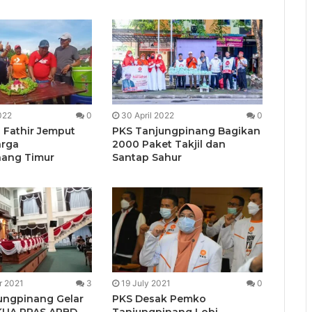
022
0
30 April 2022
0
i Fathir Jemput
PKS Tanjungpinang Bagikan
arga
2000 Paket Takjil dan
nang Timur
Santap Sahur
r 2021
3
19 July 2021
0
ungpinang Gelar
PKS Desak Pemko
 KUA PPAS APBD
Tanjungpinang Lobi