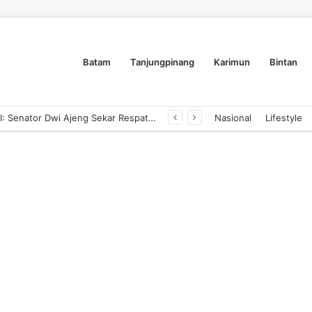
Batam
Tanjungpinang
Karimun
Bintan
Dyra Group Luncurkan Dyra Terranova, Teguh Girsang Bawa Semangat Anak Muda Bangun Masa Depan Properti Batam
Nasional
Lifestyle