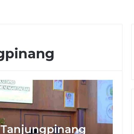
gpinang
a Tanjungpinang