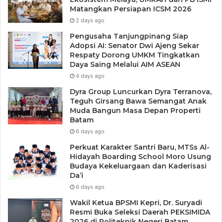
“Semoga tahapan pembahasan bersama Pansus DPRD
Matangkan Persiapan ICSM 2026
dapat berjalan lancar dan Ranperda RPJMD ini dapat
2 days ago
segera ditetapkan sesuai ketentuan peraturan perundang-
Pengusaha Tanjungpinang Siap
undangan,” tutup Raja Ariza. (as/Dinas Kominfo)
Adopsi AI: Senator Dwi Ajeng Sekar
Respaty Dorong UMKM Tingkatkan
Daya Saing Melalui AIM ASEAN
4 days ago
Dyra Group Luncurkan Dyra Terranova,
Teguh Girsang Bawa Semangat Anak
Muda Bangun Masa Depan Properti
Batam
6 days ago
Perkuat Karakter Santri Baru, MTSs Al-
Hidayah Boarding School Moro Usung
Budaya Kekeluargaan dan Kaderisasi
Da’i
6 days ago
Wakil Ketua BPSMI Kepri, Dr. Suryadi
Resmi Buka Seleksi Daerah PEKSIMIDA
2026 di Politeknik Negeri Batam