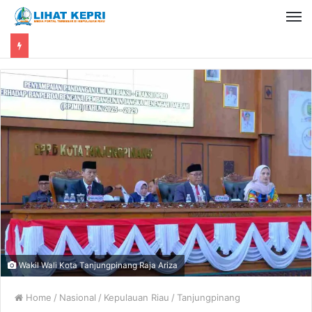
Wakil Wali Kota Tanjungpinang Raja Ariza
Home
/
Nasional
/
Kepulauan Riau
/
Tanjungpinang