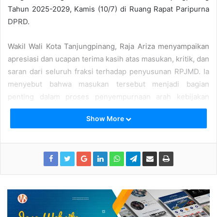
Tahun 2025-2029, Kamis (10/7) di Ruang Rapat Paripurna
DPRD.
Wakil Wali Kota Tanjungpinang, Raja Ariza menyampaikan
apresiasi dan ucapan terima kasih atas masukan, kritik, dan
saran dari seluruh fraksi terhadap penyusunan RPJMD. Ia
menyebut bahwa masukan tersebut menjadi bagian
penting dalam proses penyempurnaan arah kebijakan
pembangunan lima tahun ke depan.
Show More
“Selanjutnya, kami menyampaikan jawaban Pemerintah
atas seluruh pandangan fraksi terhadap Ranperda RPJMD.
Jawaban lengkap juga kami lampirkan dalam bentuk
matriks sebagai bagian tidak terpisahkan dari dokumen
ini,” ujarnya
Pemerintah Kota Tanjungpinang, dalam jawaban terhadap