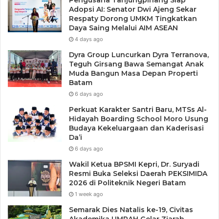
Adopsi AI: Senator Dwi Ajeng Sekar
Respaty Dorong UMKM Tingkatkan
Daya Saing Melalui AIM ASEAN
4 days ago
Dyra Group Luncurkan Dyra Terranova,
Teguh Girsang Bawa Semangat Anak
Muda Bangun Masa Depan Properti
Batam
6 days ago
Perkuat Karakter Santri Baru, MTSs Al-
Hidayah Boarding School Moro Usung
Budaya Kekeluargaan dan Kaderisasi
Da’i
6 days ago
Wakil Ketua BPSMI Kepri, Dr. Suryadi
Resmi Buka Seleksi Daerah PEKSIMIDA
2026 di Politeknik Negeri Batam
1 week ago
Semarak Dies Natalis ke-19, Civitas
Akademika UMRAH Gelar Ziarah