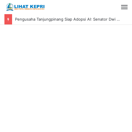
Pengusaha Tanjungpinang Siap Adopsi AI: Senator Dwi Ajeng Sekar Respaty Dorong UMKM Tingkatkan Daya Saing Melalui AIM ASEAN