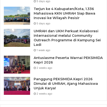
5 days ago
mengontrol porsi makan. Dengan menerapkan tips di atas,
Terjun ke 4 Kabupaten/Kota, 1.336
Anda bisa menjaga berat badan ideal serta meningkatkan
Mahasiswa KKN UMRAH Siap Bawa
kesehatan secara keseluruhan. Mulailah dari kebiasaan
Inovasi ke Wilayah Pesisir
kecil dan jadikan pola makan sehat sebagai bagian dari
5 days ago
gaya hidup sehari-hari.
UMRAH dan UKM Perkuat Kolaborasi
Internasional melalui Community
Outreach Programme di Kampung Sei
Ladi
1 week ago
Antusiasme Peserta Warnai PEKSIMIDA
Kepri 2026
2 weeks ago
Panggung PEKSIMIDA Kepri 2026
Dimulai di UMRAH, Ajang Mahasiswa
Unjuk Karya!
2 weeks ago