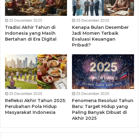
5. Perbanyak Minum Air Putih
25 December 2025
25 December 2025
Air putih sangat penting untuk metabolisme tubuh dan
Tradisi Akhir Tahun di
Kenapa Bulan Desember
membantu proses detoksifikasi. Pastikan untuk minum
Indonesia yang Masih
Jadi Momen Terbaik
minimal 8 gelas air putih per hari agar tubuh tetap
Bertahan di Era Digital
Evaluasi Keuangan
Pribadi?
terhidrasi dengan baik.
6. Kurangi Makanan Olahan
dan Junk Food
Makanan olahan dan junk food sering mengandung banyak
25 December 2025
25 December 2025
lemak jenuh, garam, dan bahan pengawet yang tidak baik
Refleksi Akhir Tahun 2025:
Fenomena Resolusi Tahun
bagi kesehatan. Usahakan untuk lebih banyak
Perubahan Pola Hidup
Baru: Target Hidup yang
mengonsumsi makanan alami dan segar.
Masyarakat Indonesia
Paling Banyak Dibuat di
Akhir 2025
7. Makan dalam Porsi yang