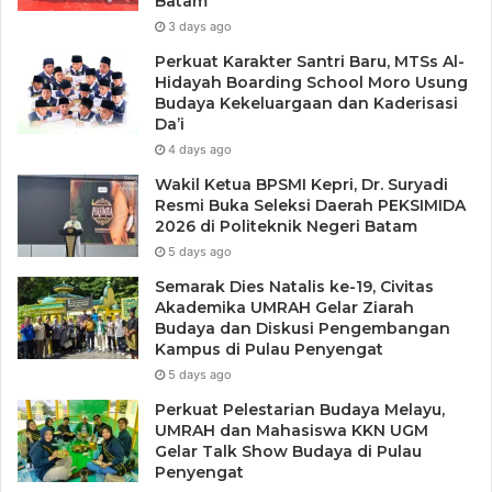
Batam
Makan dengan terburu-buru bisa membuat seseorang
3 days ago
makan lebih banyak dari yang dibutuhkan. Nikmati
Perkuat Karakter Santri Baru, MTSs Al-
makanan secara perlahan dan kunyah dengan baik agar
Hidayah Boarding School Moro Usung
Budaya Kekeluargaan dan Kaderisasi
tubuh lebih mudah mengenali rasa kenyang.
Da’i
4 days ago
10. Buat Jadwal Makan yang
Wakil Ketua BPSMI Kepri, Dr. Suryadi
Teratur
Resmi Buka Seleksi Daerah PEKSIMIDA
2026 di Politeknik Negeri Batam
5 days ago
Makan secara teratur membantu menjaga metabolisme
tetap stabil dan mencegah keinginan untuk makan
Semarak Dies Natalis ke-19, Civitas
Akademika UMRAH Gelar Ziarah
berlebihan. Idealnya, makan tiga kali sehari dengan dua
Budaya dan Diskusi Pengembangan
camilan sehat di antara waktu makan utama.
Kampus di Pulau Penyengat
5 days ago
Kesimpulan
Perkuat Pelestarian Budaya Melayu,
UMRAH dan Mahasiswa KKN UGM
Gelar Talk Show Budaya di Pulau
Pola makan sehat tidak berarti harus melakukan diet ketat,
Penyengat
tetapi lebih kepada memilih makanan bergizi dan