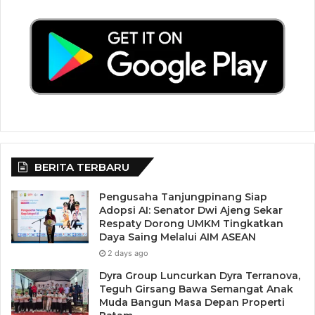
Tepat
Mengatur porsi makan sangat penting untuk menjaga berat
badan. Hindari makan berlebihan dengan menggunakan
piring yang lebih kecil atau mengukur porsi dengan
tangan.
8. Jangan Melewatkan
Sarapan
BERITA TERBARU
Sarapan memberikan energi untuk memulai hari dan
Pengusaha Tanjungpinang Siap
membantu mengontrol rasa lapar di siang hari. Pilih
Adopsi AI: Senator Dwi Ajeng Sekar
sarapan yang mengandung protein dan serat, seperti telur,
Respaty Dorong UMKM Tingkatkan
roti gandum, atau yogurt dengan buah.
Daya Saing Melalui AIM ASEAN
2 days ago
9. Makan dengan Perlahan
Dyra Group Luncurkan Dyra Terranova,
Teguh Girsang Bawa Semangat Anak
dan Sadar
Muda Bangun Masa Depan Properti