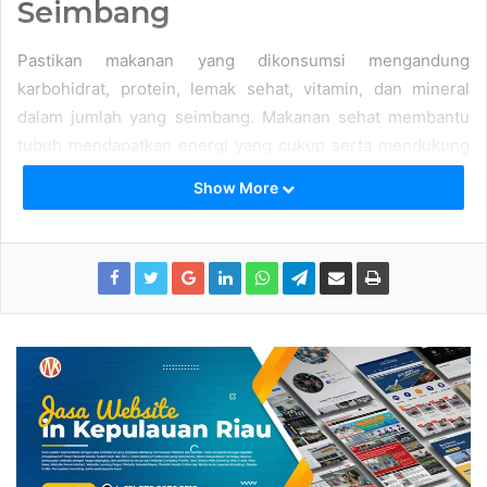
Seimbang
Pastikan makanan yang dikonsumsi mengandung
karbohidrat, protein, lemak sehat, vitamin, dan mineral
dalam jumlah yang seimbang. Makanan sehat membantu
tubuh mendapatkan energi yang cukup serta mendukung
fungsi organ dengan baik.
Show More
2. Pilih Karbohidrat Kompleks
Gantilah karbohidrat sederhana seperti nasi putih dan roti
tawar dengan karbohidrat kompleks seperti nasi merah,
oatmeal, quinoa, atau kentang. Karbohidrat kompleks
dicerna lebih lambat oleh tubuh sehingga membuat
kenyang lebih lama dan menjaga kadar gula darah tetap
stabil.
3. Perbanyak Konsumsi Sayur