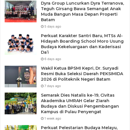
Dyra Group Luncurkan Dyra Terranova,
Teguh Girsang Bawa Semangat Anak
Muda Bangun Masa Depan Properti
Batam
5 days ago
Perkuat Karakter Santri Baru, MTSs Al-
Hidayah Boarding School Moro Usung
Budaya Kekeluargaan dan Kaderisasi
Da’i
6 days ago
Wakil Ketua BPSMI Kepri, Dr. Suryadi
Resmi Buka Seleksi Daerah PEKSIMIDA
2026 di Politeknik Negeri Batam
7 days ago
Semarak Dies Natalis ke-19, Civitas
Akademika UMRAH Gelar Ziarah
Budaya dan Diskusi Pengembangan
Kampus di Pulau Penyengat
1 week ago
Perkuat Pelestarian Budaya Melayu,