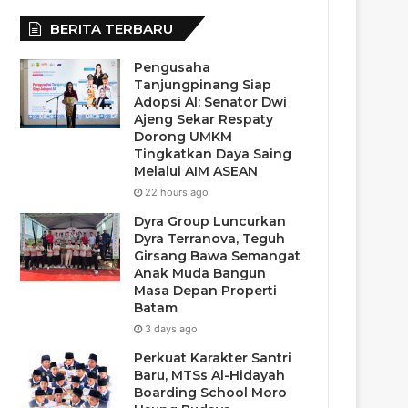
BERITA TERBARU
Pengusaha
Tanjungpinang Siap
Adopsi AI: Senator Dwi
Ajeng Sekar Respaty
Dorong UMKM
Tingkatkan Daya Saing
Melalui AIM ASEAN
22 hours ago
Dyra Group Luncurkan
Dyra Terranova, Teguh
Girsang Bawa Semangat
Anak Muda Bangun
Masa Depan Properti
Batam
3 days ago
Perkuat Karakter Santri
Baru, MTSs Al-Hidayah
Boarding School Moro