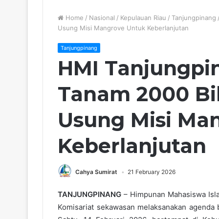
Home
/
Nasional
/
Kepulauan Riau
/
Tanjungpinang
Usung Misi Mangrove Untuk Keberlanjutan
Tanjungpinang
HMI Tanjungpi
Tanam 2000 Bi
Usung Misi Ma
Keberlanjutan
Cahya Sumirat
21 February 2026
TANJUNGPINANG
– Himpunan Mahasiswa Isl
Komisariat sekawasan melaksanakan agenda 