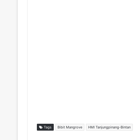
Tags
Bibit Mangrove
HMI Tanjungpinang-Bintan