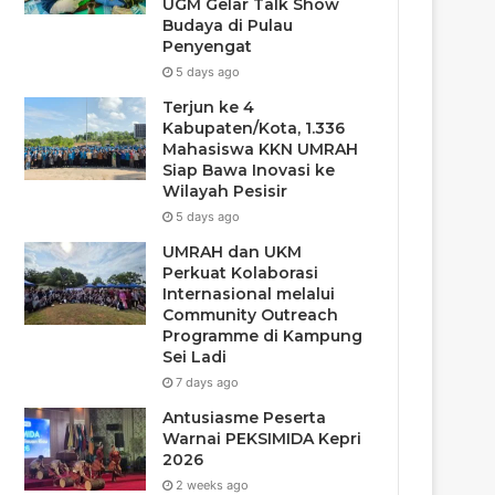
UGM Gelar Talk Show
Budaya di Pulau
Penyengat
5 days ago
Terjun ke 4
Kabupaten/Kota, 1.336
Mahasiswa KKN UMRAH
Siap Bawa Inovasi ke
Wilayah Pesisir
5 days ago
UMRAH dan UKM
Perkuat Kolaborasi
Internasional melalui
Community Outreach
Programme di Kampung
Sei Ladi
7 days ago
Antusiasme Peserta
Warnai PEKSIMIDA Kepri
2026
2 weeks ago