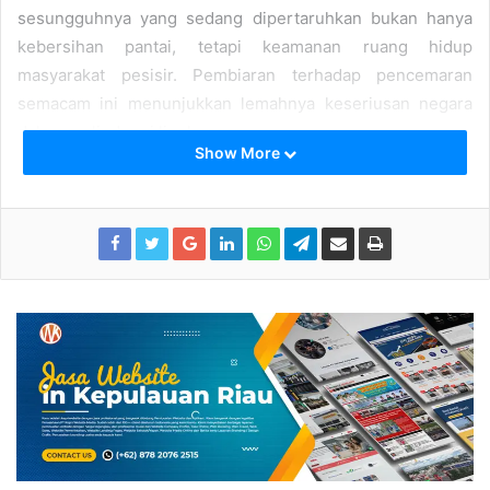
sesungguhnya yang sedang dipertaruhkan bukan hanya
kebersihan pantai, tetapi keamanan ruang hidup
masyarakat pesisir. Pembiaran terhadap pencemaran
semacam ini menunjukkan lemahnya keseriusan negara
dalam melindungi lingkungan.
Show More
Laut Dijadikan Tempat Pembuangan
Limbah B3 tidak mungkin muncul begitu saja di pesisir.
Ada rantai kelalaian, bahkan dugaan kesengajaan, yang
membuat laut Lingga seolah menjadi tempat pembuangan
akhir yang aman bagi pelaku pencemaran. Ini adalah fakta
pahit yang tidak boleh terus ditutupi dengan pernyataan
normatif.
Berbagai kajian ilmiah telah membuktikan bahwa limbah
B3 mengandung zat beracun yang dapat menyebabkan
kerusakan ekosistem laut, kematian biota, serta gangguan