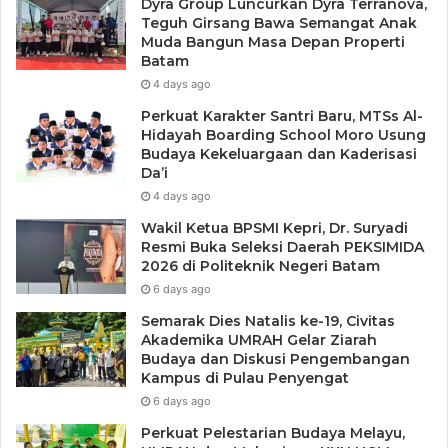
Dyra Group Luncurkan Dyra Terranova,
menanggung risikonya.
Teguh Girsang Bawa Semangat Anak
Muda Bangun Masa Depan Properti
Batam
Sudah saatnya DPRD Lingga menghentikan sikap pasif dan
4 days ago
menunjukkan keberanian politik dalam melindungi
Perkuat Karakter Santri Baru, MTSs Al-
lingkungan. Karena laut yang rusak hari ini adalah krisis
Hidayah Boarding School Moro Usung
kehidupan bagi generasi Lingga di masa depan.
Budaya Kekeluargaan dan Kaderisasi
Da’i
4 days ago
Penulis: Muhammad Fatur, S.Pd
Wakil Ketua BPSMI Kepri, Dr. Suryadi
Resmi Buka Seleksi Daerah PEKSIMIDA
2026 di Politeknik Negeri Batam
6 days ago
Semarak Dies Natalis ke-19, Civitas
Akademika UMRAH Gelar Ziarah
Budaya dan Diskusi Pengembangan
Kampus di Pulau Penyengat
6 days ago
Perkuat Pelestarian Budaya Melayu,