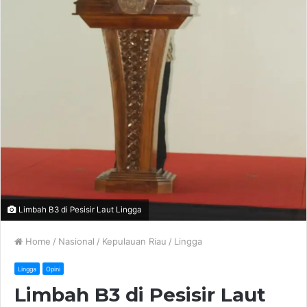
Limbah B3 di Pesisir Laut Lingga
Home
/
Nasional
/
Kepulauan Riau
/
Lingga
Lingga
Opini
Limbah B3 di Pesisir Laut