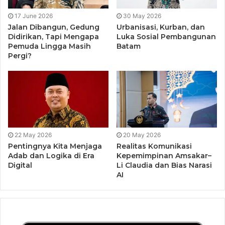
pengawasan lingkungan, bukan sekadar kecelakaan.
DPRD Lingga Tidak Bisa Terus Berlindung di Balik Diam
17 June 2026
30 May 2026
Jalan Dibangun, Gedung
Urbanisasi, Kurban, dan
Didirikan, Tapi Mengapa
Luka Sosial Pembangunan
Sebagai wakil rakyat, DPRD Kabupaten Lingga tidak boleh
Pemuda Lingga Masih
Batam
terus berada di posisi aman. Fungsi pengawasan DPRD
Pergi?
menuntut keberanian politik, bukan sekadar rapat dan
pernyataan simpatik.
DPRD Lingga seharusnya:
Memaksa aparat dan instansi terkait mengungkap
22 May 2026
20 May 2026
pelaku pencemaran, bukan berhenti pada
Pentingnya Kita Menjaga
Realitas Komunikasi
pengamanan barang bukti.
Adab dan Logika di Era
Kepemimpinan Amsakar–
Digital
Li Claudia dan Bias Narasi
Membuka hasil investigasi ke publik, agar masyarakat
AI
mengetahui sejauh mana keseriusan pemerintah
daerah.
Mengevaluasi kinerja Dinas Lingkungan Hidup,