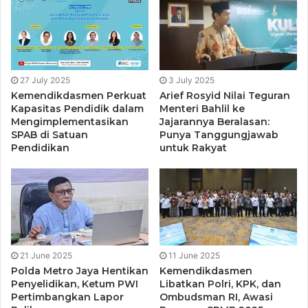
19 Juni s.d. 12 Agustus 2025.
“Kami mengajak seluruh guru yang memenuhi syarat tanpa
terkecuali, untuk segera mendaftarkan diri dan
memanfaatkan kesempatan ini,” ujar Dirjen Nunuk.
27 July 2025
3 July 2025
Kemendikdasmen Perkuat
Arief Rosyid Nilai Teguran
Kapasitas Pendidik dalam
Menteri Bahlil ke
Secara umum persyaratan dan mekanisme seleksi
Mengimplementasikan
Jajarannya Beralasan:
administrasi PPG bagi Guru Tertentu dengan melakukan
SPAB di Satuan
Punya Tanggungjawab
pemutakhiran data pada Data Pokok Pendidikan (Dapodik),
Pendidikan
untuk Rakyat
verifikasi dan validasi (verval) data ijazah S1/D-IV melalui
laman Info GTK, memilih bidang studi PPG dengan
menyesuaikan kualifikasi akademik S1/D-IV atau
berdasarkan bidang tugas, mata pelajaran, kelompok mata
pelajaran yang diampu, hal ini sesuai ketentuan regulasi
seleksi administrasi PPG bagi Guru Tertentu Tahun 2025.
21 June 2025
11 June 2025
Polda Metro Jaya Hentikan
Kemendikdasmen
Penyelidikan, Ketum PWI
Libatkan Polri, KPK, dan
Pelaksanaan program PPG bagi Guru Tertentu Tahun 2025
Pertimbangkan Lapor
Ombudsman RI, Awasi
dilakukan secara bertahap dan dalam pelaksanaan