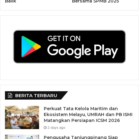
Balik
Bersama SPMB 2025
pembelajaran PPG bagi Guru Tertentu dilakukan secara
mandiri dan terstruktur melalui platform Ruang Guru
Tenaga Kependidikan (RGTK). “Oleh karena itu optimalkan
seluruh waktu yang telah ditentukan guna kesuksesan
Bapak/Ibu Guru dalam mengikuti proses seleksi
administrasi hingga tuntas menyelesaikan Pendidikan
Profesi Guru,” kata Dirjen Nunuk.
“Melalui Program PPG bagi Guru Tertentu, Kami berharap
dapat terus mendorong percepatan sertifikasi pendidik
sebagai bagian dari strategi nasional untuk meningkatkan
kualitas dan pendidikan bermutu bagi semua,” tutupnya.
BERITA TERBARU
Perkuat Tata Kelola Maritim dan
Untuk lebih jelasnya, informasi dapat diakses melalui
Ekosistem Melayu, UMRAH dan PB ISMI
laman
https://ppg.dikdasmen.go.id.
Matangkan Persiapan ICSM 2026
2 days ago
Sumber:
Pengusaha Tanjungpinang Siap