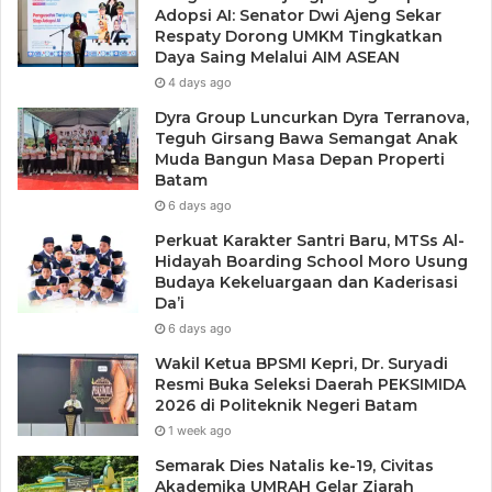
Biro Komunikasi dan Hubungan Masyarakat
Adopsi AI: Senator Dwi Ajeng Sekar
Respaty Dorong UMKM Tingkatkan
Sekretariat Jenderal Kementerian Pendidikan Dasar dan
Daya Saing Melalui AIM ASEAN
Menengah
4 days ago
Dyra Group Luncurkan Dyra Terranova,
Teguh Girsang Bawa Semangat Anak
Muda Bangun Masa Depan Properti
Batam
6 days ago
Perkuat Karakter Santri Baru, MTSs Al-
Hidayah Boarding School Moro Usung
Budaya Kekeluargaan dan Kaderisasi
Da’i
6 days ago
Wakil Ketua BPSMI Kepri, Dr. Suryadi
Resmi Buka Seleksi Daerah PEKSIMIDA
2026 di Politeknik Negeri Batam
1 week ago
Semarak Dies Natalis ke-19, Civitas
Akademika UMRAH Gelar Ziarah