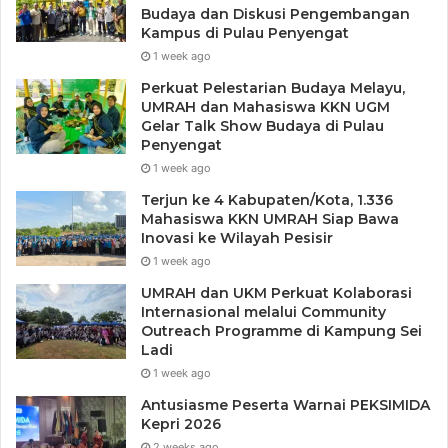
Budaya dan Diskusi Pengembangan
Kampus di Pulau Penyengat
1 week ago
Perkuat Pelestarian Budaya Melayu,
UMRAH dan Mahasiswa KKN UGM
Gelar Talk Show Budaya di Pulau
Penyengat
1 week ago
Terjun ke 4 Kabupaten/Kota, 1.336
Mahasiswa KKN UMRAH Siap Bawa
Inovasi ke Wilayah Pesisir
1 week ago
UMRAH dan UKM Perkuat Kolaborasi
Internasional melalui Community
Outreach Programme di Kampung Sei
Ladi
1 week ago
Antusiasme Peserta Warnai PEKSIMIDA
Kepri 2026
2 weeks ago