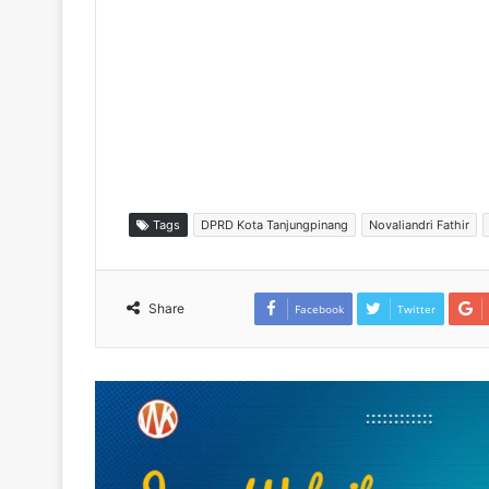
Tags
DPRD Kota Tanjungpinang
Novaliandri Fathir
Share
Facebook
Twitter