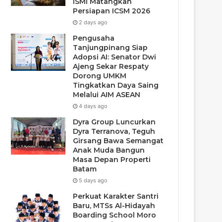
ISMI Matangkan
Persiapan ICSM 2026
2 days ago
Pengusaha
Tanjungpinang Siap
Adopsi AI: Senator Dwi
Ajeng Sekar Respaty
Dorong UMKM
Tingkatkan Daya Saing
Melalui AIM ASEAN
4 days ago
Dyra Group Luncurkan
Dyra Terranova, Teguh
Girsang Bawa Semangat
Anak Muda Bangun
Masa Depan Properti
Batam
5 days ago
Perkuat Karakter Santri
Baru, MTSs Al-Hidayah
Boarding School Moro