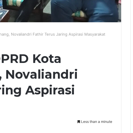
nang, Novaliandri Fathir Terus Jaring Aspirasi Masyarakat
DPRD Kota
 Novaliandri
ring Aspirasi
Less than a minute