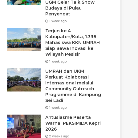
UGM Gelar Talk Show
Budaya di Pulau
Penyengat
1 week ago
Terjun ke 4
Kabupaten/Kota, 1.336
Mahasiswa KKN UMRAH
Siap Bawa Inovasi ke
Wilayah Pesisir
1 week ago
UMRAH dan UKM
Perkuat Kolaborasi
Internasional melalui
Community Outreach
Programme di Kampung
Sei Ladi
1 week ago
Antusiasme Peserta
Warnai PEKSIMIDA Kepri
2026
2 weeks ago