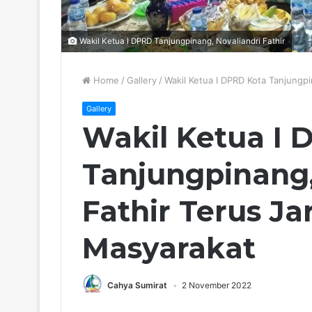
Wakil Ketua I DPRD Tanjungpinang, Novaliandri Fathir
Home
/
Gallery
/
Wakil Ketua I DPRD Kota Tanjungpi
Gallery
Wakil Ketua I 
Tanjungpinang,
Fathir Terus Ja
Masyarakat
Cahya Sumirat
2 November 2022