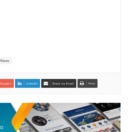
Reses
Google+
LinkedIn
Share via Email
Print