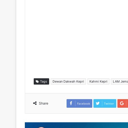
Tags
Dewan Dakwah Kepri
Kahmi Kepri
LAM Jema
Share
Facebook
Twitter