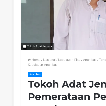
Tokoh Adat Jemaja
Home
/
Nasional
/
Kepulauan Riau
/
Anambas
/
Toko
Kepulauan Anambas
Anambas
Tokoh Adat Je
Pemerataan P