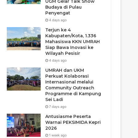
UGM Gelar Talk Show
Budaya di Pulau
Penyengat
4 days ago
Terjun ke 4
Kabupaten/Kota, 1.336
Mahasiswa KKN UMRAH
Siap Bawa Inovasi ke
Wilayah Pesisir
4 days ago
UMRAH dan UKM
Perkuat Kolaborasi
Internasional melalui
Community Outreach
Programme di Kampung
Sei Ladi
7 days ago
Antusiasme Peserta
Warnai PEKSIMIDA Kepri
2026
1 week ago