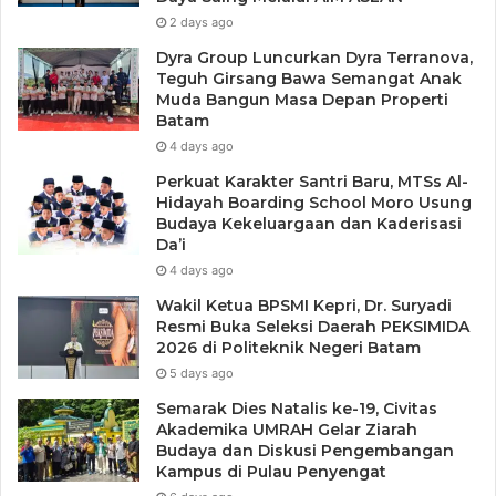
2 days ago
Dyra Group Luncurkan Dyra Terranova,
Teguh Girsang Bawa Semangat Anak
Muda Bangun Masa Depan Properti
Batam
4 days ago
Perkuat Karakter Santri Baru, MTSs Al-
Hidayah Boarding School Moro Usung
Budaya Kekeluargaan dan Kaderisasi
Da’i
4 days ago
Wakil Ketua BPSMI Kepri, Dr. Suryadi
Resmi Buka Seleksi Daerah PEKSIMIDA
2026 di Politeknik Negeri Batam
5 days ago
Semarak Dies Natalis ke-19, Civitas
Akademika UMRAH Gelar Ziarah
Budaya dan Diskusi Pengembangan
Kampus di Pulau Penyengat