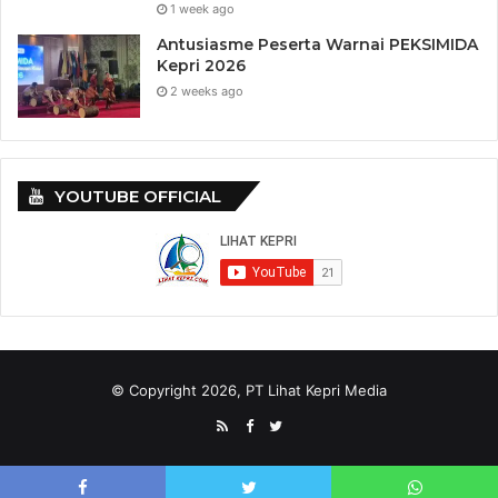
1 week ago
Antusiasme Peserta Warnai PEKSIMIDA
Kepri 2026
2 weeks ago
YOUTUBE OFFICIAL
Tags
Al-Washliyah Kepri
HUT ke 91 Al - Washliyah.
Muzakarah Kebangsaan
PB Al-Washliyah
Surya Makmur Nasution
Universitas Al Washliyah.
Universitas Muslim Nusantara
© Copyright 2026, PT Lihat Kepri Media