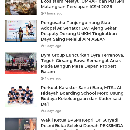
Ekosistem Melayu, UMRAH dan PB ISMI
Matangkan Persiapan ICSM 2026
7 hours ago
Pengusaha Tanjungpinang Siap
Adopsi AI: Senator Dwi Ajeng Sekar
Respaty Dorong UMKM Tingkatkan
Daya Saing Melalui AIM ASEAN
2 days ago
Dyra Group Luncurkan Dyra Terranova,
Teguh Girsang Bawa Semangat Anak
Muda Bangun Masa Depan Properti
Batam
4 days ago
Perkuat Karakter Santri Baru, MTSs Al-
Hidayah Boarding School Moro Usung
Budaya Kekeluargaan dan Kaderisasi
Da’i
4 days ago
Wakil Ketua BPSMI Kepri, Dr. Suryadi
Resmi Buka Seleksi Daerah PEKSIMIDA