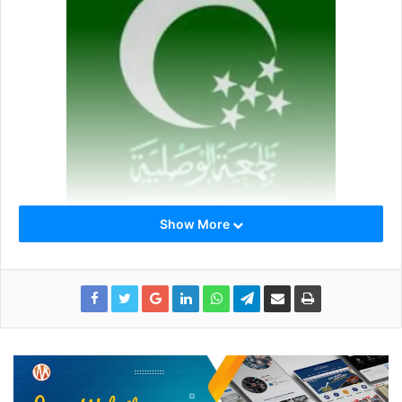
Show More
Al-Washliyah
Msyahuril Khomis akan menjadi narasumber tunggal
bersempena resepsi hari ulang tahun (HUT) ke 91, Al –
Washliyah.
“Alhamdulillah, Ketum PB AW sudah confirm dapat hadir
dalam acara Muzakarah Kebangsaan sekaligus resepsi