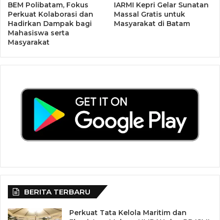
masyarakat. Salah satu kampus ternama di Medan, yaitu
BEM Polibatam, Fokus
IARMI Kepri Gelar Sunatan
Perkuat Kolaborasi dan
Massal Gratis untuk
UMN (Universitas Muslim Nusantara) dan Universitas Al
Hadirkan Dampak bagi
Masyarakat di Batam
Washliyah.
Mahasiswa serta
Masyarakat
BERITA TERBARU
Perkuat Tata Kelola Maritim dan