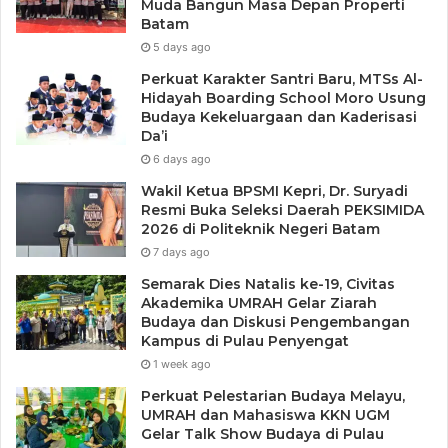
Muda Bangun Masa Depan Properti
Batam
5 days ago
Perkuat Karakter Santri Baru, MTSs Al-
Hidayah Boarding School Moro Usung
Budaya Kekeluargaan dan Kaderisasi
Da’i
6 days ago
Wakil Ketua BPSMI Kepri, Dr. Suryadi
Resmi Buka Seleksi Daerah PEKSIMIDA
2026 di Politeknik Negeri Batam
7 days ago
Semarak Dies Natalis ke-19, Civitas
Akademika UMRAH Gelar Ziarah
Budaya dan Diskusi Pengembangan
Kampus di Pulau Penyengat
1 week ago
Perkuat Pelestarian Budaya Melayu,
UMRAH dan Mahasiswa KKN UGM
Gelar Talk Show Budaya di Pulau