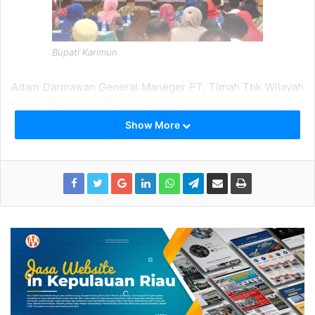
Bupati Karimun
Adam Darmawan General Maneger PT. Timah Tbk Wilayah
Oprasi Kepulauan Riau mengatakan secara umum seminar
ini bertujuan untuk meningkatkan spirit dan ketrampilan
Show More
para guru dalam pembelajaran.
Secara khusus seminar ini dimaksudkan agar peserta
dapat ;
Memahami konsep Pembelajaran yang hakiki untuk
mewujudkan siswa yang cerdas, berkarakter dan
kreatif.
Mencontoh semangat dan spirit untuk menjadi
seorang pendidik yang sebenarnya dari para