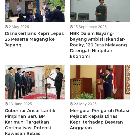
adalah seseorang yang bisa menjadi teladan yang dapat
dipercaya baik bagi peserta didik, masyarakat maupun
lingkungan.
2 May 2026
15 September 2025
“Tidak ada anak yang bodoh, semua anak sama pintar.
Disnakertrans Kepri Lepas
HBK Dalam Bayang-
25 Peserta Magang ke
bayang Ambisi Iskandar-
Namun yang membedakan hanyalah, sebagian dari mereka
Jepang
Rocky, 120 Juta Melayang
tidak memiliki kesempatan belajar dengan guru yang baik
Ditengah Himpitan
Ekonomi
dan metode yang benar,” ujarnya (Sumber : Humas
Karimun)
13 June 2025
23 May 2025
Gubernur Ansar Lantik
Mengurai Pengaruh Rotasi
Pimpinan Baru BP
Pejabat Kepala Dinas
Karimun: Targetkan
Kepri terhadap Besaran
Optimalisasi Potensi
Anggaran
Kawasan Bebas