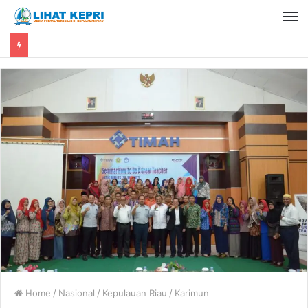
Home
/
Nasional
/
Kepulauan Riau
/
Karimun