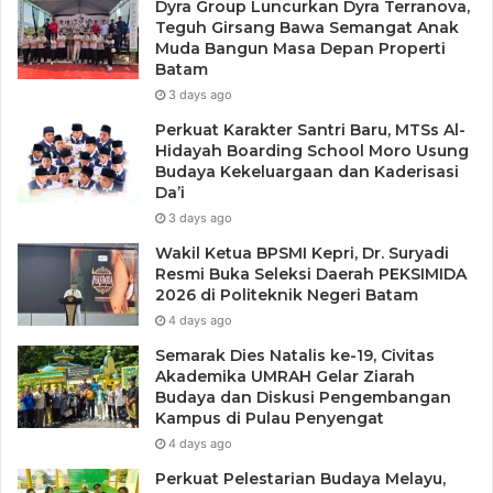
Dyra Group Luncurkan Dyra Terranova,
Teguh Girsang Bawa Semangat Anak
Muda Bangun Masa Depan Properti
Batam
3 days ago
Perkuat Karakter Santri Baru, MTSs Al-
Hidayah Boarding School Moro Usung
Budaya Kekeluargaan dan Kaderisasi
Da’i
3 days ago
Wakil Ketua BPSMI Kepri, Dr. Suryadi
Resmi Buka Seleksi Daerah PEKSIMIDA
2026 di Politeknik Negeri Batam
4 days ago
Semarak Dies Natalis ke-19, Civitas
Akademika UMRAH Gelar Ziarah
Budaya dan Diskusi Pengembangan
Kampus di Pulau Penyengat
4 days ago
Perkuat Pelestarian Budaya Melayu,