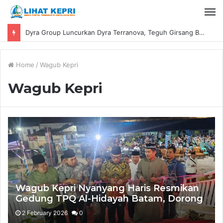
Dyra Group Luncurkan Dyra Terranova, Teguh Girsang Bawa Semangat Anak Muda Bangun Masa Depan Properti Batam
Home
/
Wagub Kepri
Wagub Kepri
Wagub Kepri Nyanyang Haris Resmikan
Gedung TPQ Al-Hidayah Batam, Dorong
Penguatan Pendidikan Karakter Anak
2 February 2026
0