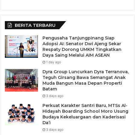
BERITA TERBARU
Pengusaha Tanjungpinang Siap
Adopsi AI: Senator Dwi Ajeng Sekar
Respaty Dorong UMKM Tingkatkan
Daya Saing Melalui AIM ASEAN
1 day ago
Dyra Group Luncurkan Dyra Terranova,
Teguh Girsang Bawa Semangat Anak
Muda Bangun Masa Depan Properti
Batam
3 days ago
Perkuat Karakter Santri Baru, MTSs Al-
Hidayah Boarding School Moro Usung
Budaya Kekeluargaan dan Kaderisasi
Da’i
3 days ago