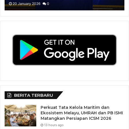
Kepulauan Riau untuk Tujuh Skema
20 January 2026
0
Sertifikasi Berstandar TUV Rheinland
BERITA TERBARU
Perkuat Tata Kelola Maritim dan
Ekosistem Melayu, UMRAH dan PB ISMI
Matangkan Persiapan ICSM 2026
13 hours ago