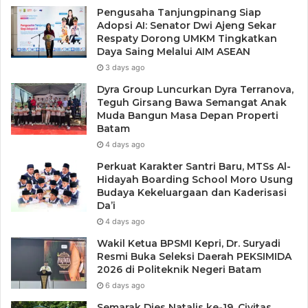
Pengusaha Tanjungpinang Siap
Adopsi AI: Senator Dwi Ajeng Sekar
Respaty Dorong UMKM Tingkatkan
Daya Saing Melalui AIM ASEAN
3 days ago
Dyra Group Luncurkan Dyra Terranova,
Teguh Girsang Bawa Semangat Anak
Muda Bangun Masa Depan Properti
Batam
4 days ago
Perkuat Karakter Santri Baru, MTSs Al-
Hidayah Boarding School Moro Usung
Budaya Kekeluargaan dan Kaderisasi
Da’i
4 days ago
Wakil Ketua BPSMI Kepri, Dr. Suryadi
Resmi Buka Seleksi Daerah PEKSIMIDA
2026 di Politeknik Negeri Batam
6 days ago
Semarak Dies Natalis ke-19, Civitas