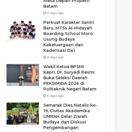
Masa Depan Properti
Batam
4 days ago
Perkuat Karakter Santri
Baru, MTSs Al-Hidayah
Boarding School Moro
Usung Budaya
Kekeluargaan dan
Kaderisasi Da’i
4 days ago
Wakil Ketua BPSMI
Kepri, Dr. Suryadi Resmi
Buka Seleksi Daerah
PEKSIMIDA 2026 di
Politeknik Negeri Batam
6 days ago
Semarak Dies Natalis ke-
19, Civitas Akademika
UMRAH Gelar Ziarah
Budaya dan Diskusi
Pengembangan