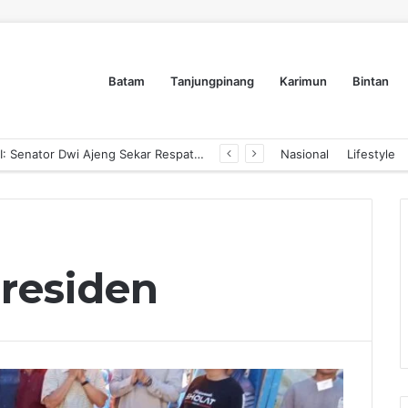
Batam
Tanjungpinang
Karimun
Bintan
Pengusaha Tanjungpinang Siap Adopsi AI: Senator Dwi Ajeng Sekar Respaty Dorong UMKM Tingkatkan Daya Saing Melalui AIM ASEAN
Nasional
Lifestyle
residen