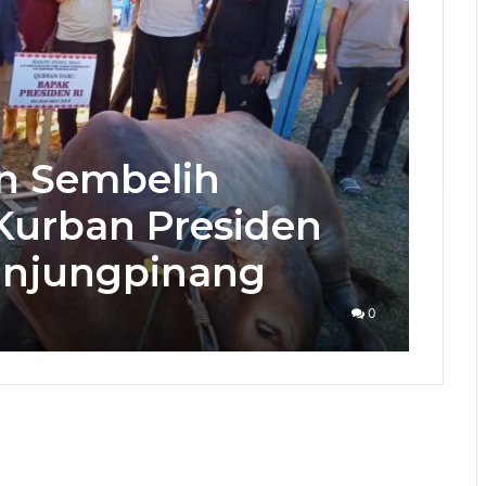
an Sembelih
Kurban Presiden
anjungpinang
0