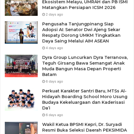
Ekosistem Melayu, UMRAH dan PB ISMI
Matangkan Persiapan ICSM 2026
2 days ago
Pengusaha Tanjungpinang Siap
Adopsi AI: Senator Dwi Ajeng Sekar
Respaty Dorong UMKM Tingkatkan
Daya Saing Melalui AIM ASEAN
4 days ago
Dyra Group Luncurkan Dyra Terranova,
Teguh Girsang Bawa Semangat Anak
Muda Bangun Masa Depan Properti
Batam
6 days ago
Perkuat Karakter Santri Baru, MTSs Al-
Hidayah Boarding School Moro Usung
Budaya Kekeluargaan dan Kaderisasi
Da’i
6 days ago
Wakil Ketua BPSMI Kepri, Dr. Suryadi
Resmi Buka Seleksi Daerah PEKSIMIDA