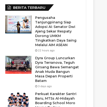
BERITA TERBARU
Pengusaha
Tanjungpinang Siap
Adopsi AI: Senator Dwi
Ajeng Sekar Respaty
Dorong UMKM
Tingkatkan Daya Saing
Melalui AIM ASEAN
22 hours ago
Dyra Group Luncurkan
Dyra Terranova, Teguh
Girsang Bawa Semangat
Anak Muda Bangun
Masa Depan Properti
Batam
3 days ago
Perkuat Karakter Santri
Baru, MTSs Al-Hidayah
Boarding School Moro