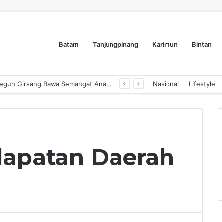
Batam
Tanjungpinang
Karimun
Bintan
Dyra Group Luncurkan Dyra Terranova, Teguh Girsang Bawa Semangat Anak Muda Bangun Masa Depan Properti Batam
Nasional
Lifestyle
dapatan Daerah