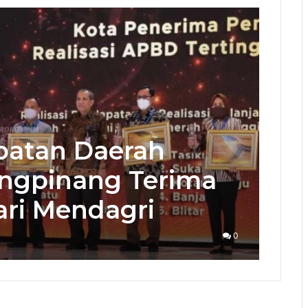
apatan Daerah
ungpinang Terima
ri Mendagri
0