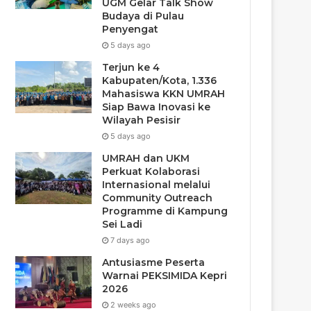
UGM Gelar Talk Show
Budaya di Pulau
Penyengat
5 days ago
Terjun ke 4
Kabupaten/Kota, 1.336
Mahasiswa KKN UMRAH
Siap Bawa Inovasi ke
Wilayah Pesisir
5 days ago
UMRAH dan UKM
Perkuat Kolaborasi
Internasional melalui
Community Outreach
Programme di Kampung
Sei Ladi
7 days ago
Antusiasme Peserta
Warnai PEKSIMIDA Kepri
2026
2 weeks ago