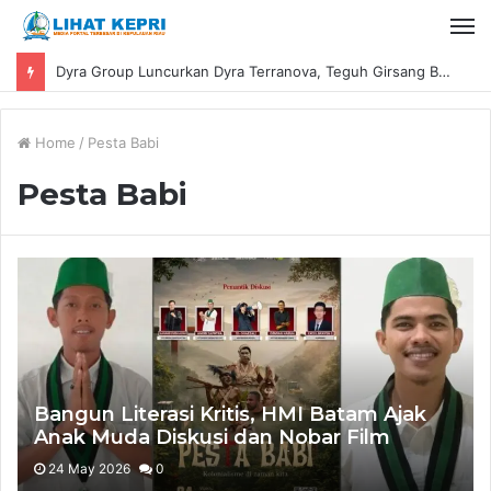
Dyra Group Luncurkan Dyra Terranova, Teguh Girsang Bawa Semangat Anak Muda Bangun Masa Depan Properti Batam
Home
/
Pesta Babi
Pesta Babi
Bangun Literasi Kritis, HMI Batam Ajak
Anak Muda Diskusi dan Nobar Film
Dokumenter “Pesta Babi”
24 May 2026
0