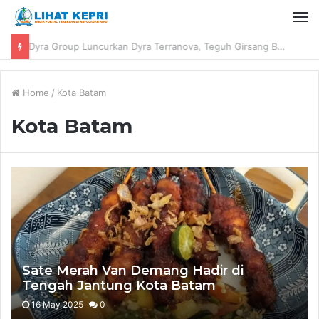
Dyra Group Luncurkan Dyra Terranova, Teguh Girsang Bawa Semangat Anak Muda Bangun Masa Depan Properti Batam
Home
/
Kota Batam
Kota Batam
Sate Merah Van Demang Hadir di
Tengah Jantung Kota Batam
16 May 2025
0