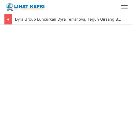
Dyra Group Luncurkan Dyra Terranova, Teguh Girsang Bawa Semangat Anak Muda Bangun Masa Depan Properti Batam