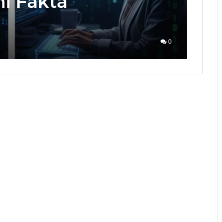
ni Fakta
0