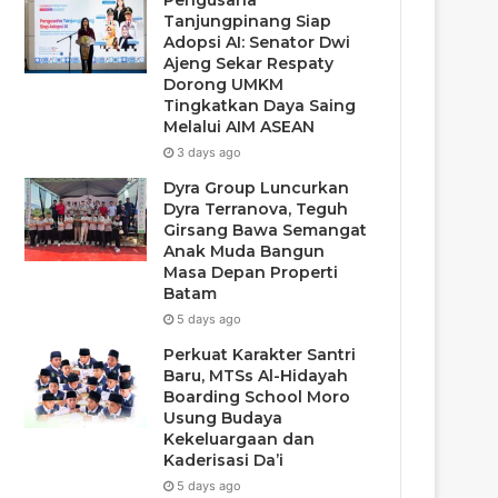
Pengusaha
Tanjungpinang Siap
Adopsi AI: Senator Dwi
Ajeng Sekar Respaty
Dorong UMKM
Tingkatkan Daya Saing
Melalui AIM ASEAN
3 days ago
Dyra Group Luncurkan
Dyra Terranova, Teguh
Girsang Bawa Semangat
Anak Muda Bangun
Masa Depan Properti
Batam
5 days ago
Perkuat Karakter Santri
Baru, MTSs Al-Hidayah
Boarding School Moro
Usung Budaya
Kekeluargaan dan
Kaderisasi Da’i
5 days ago