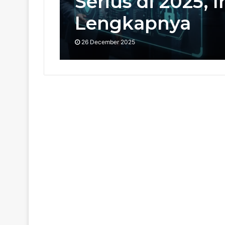
Serius di 2025, I
Lengkapnya
26 December 2025