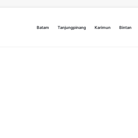
Batam
Tanjungpinang
Karimun
Bintan
Dyra Group Luncurkan Dyra Terranova, Teguh Girsang Bawa Semangat Anak Muda Bangun Masa Depan Properti Batam
Nasional
Lifestyle