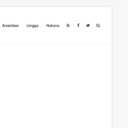
Search
Anambas
Lingga
Natuna
Pendidikan
Ekonomi
Olahraga
Wisata
Redaksi
for