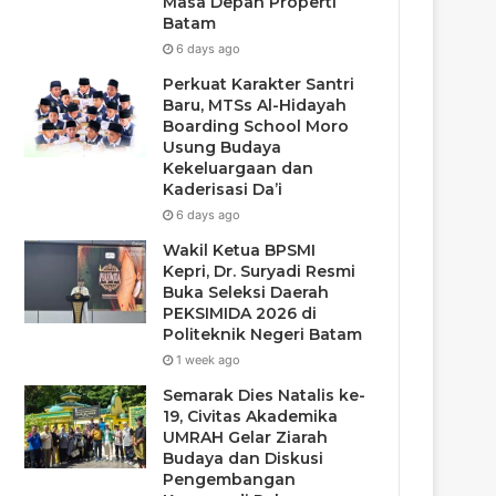
Masa Depan Properti
Batam
6 days ago
Perkuat Karakter Santri
Baru, MTSs Al-Hidayah
Boarding School Moro
Usung Budaya
Kekeluargaan dan
Kaderisasi Da’i
6 days ago
Wakil Ketua BPSMI
Kepri, Dr. Suryadi Resmi
Buka Seleksi Daerah
PEKSIMIDA 2026 di
Politeknik Negeri Batam
1 week ago
Semarak Dies Natalis ke-
19, Civitas Akademika
UMRAH Gelar Ziarah
Budaya dan Diskusi
Pengembangan