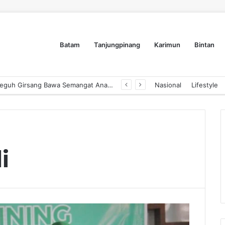
Batam
Tanjungpinang
Karimun
Bintan
Dyra Group Luncurkan Dyra Terranova, Teguh Girsang Bawa Semangat Anak Muda Bangun Masa Depan Properti Batam
Nasional
Lifestyle
i