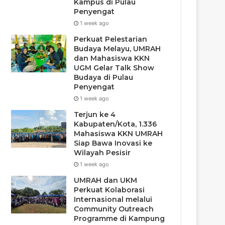
Kampus di Pulau
Penyengat
1 week ago
Perkuat Pelestarian
Budaya Melayu, UMRAH
dan Mahasiswa KKN
UGM Gelar Talk Show
Budaya di Pulau
Penyengat
1 week ago
Terjun ke 4
Kabupaten/Kota, 1.336
Mahasiswa KKN UMRAH
Siap Bawa Inovasi ke
Wilayah Pesisir
1 week ago
UMRAH dan UKM
Perkuat Kolaborasi
Internasional melalui
Community Outreach
Programme di Kampung