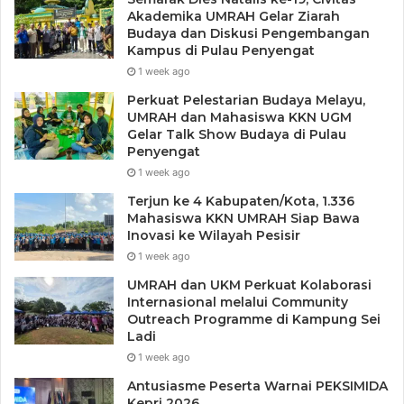
Akademika UMRAH Gelar Ziarah
Budaya dan Diskusi Pengembangan
Kampus di Pulau Penyengat
1 week ago
Perkuat Pelestarian Budaya Melayu,
UMRAH dan Mahasiswa KKN UGM
Gelar Talk Show Budaya di Pulau
Penyengat
1 week ago
Terjun ke 4 Kabupaten/Kota, 1.336
Mahasiswa KKN UMRAH Siap Bawa
Inovasi ke Wilayah Pesisir
1 week ago
UMRAH dan UKM Perkuat Kolaborasi
Internasional melalui Community
Outreach Programme di Kampung Sei
Ladi
1 week ago
Antusiasme Peserta Warnai PEKSIMIDA
Kepri 2026