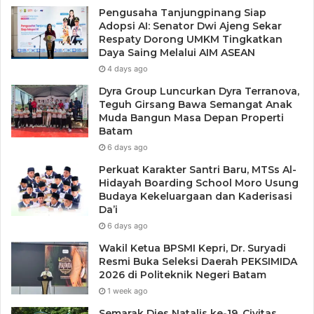
Pengusaha Tanjungpinang Siap
Adopsi AI: Senator Dwi Ajeng Sekar
Respaty Dorong UMKM Tingkatkan
Daya Saing Melalui AIM ASEAN
4 days ago
Dyra Group Luncurkan Dyra Terranova,
Teguh Girsang Bawa Semangat Anak
Muda Bangun Masa Depan Properti
Batam
6 days ago
Perkuat Karakter Santri Baru, MTSs Al-
Hidayah Boarding School Moro Usung
Budaya Kekeluargaan dan Kaderisasi
Da’i
6 days ago
Wakil Ketua BPSMI Kepri, Dr. Suryadi
Resmi Buka Seleksi Daerah PEKSIMIDA
2026 di Politeknik Negeri Batam
1 week ago
Semarak Dies Natalis ke-19, Civitas