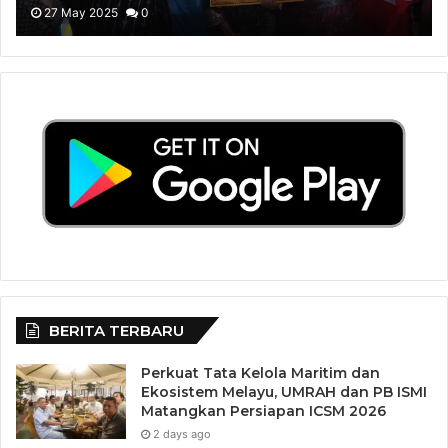
atas Komitmen Melestarikan Bahasa
27 May 2025
0
Melayu
BERITA TERBARU
Perkuat Tata Kelola Maritim dan
Ekosistem Melayu, UMRAH dan PB ISMI
Matangkan Persiapan ICSM 2026
2 days ago