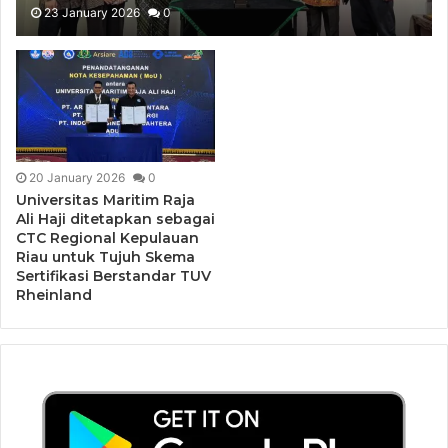
untuk Kampus Berbasis Agama dalam
23 January 2026
0
Enam Skema Sertifikasi Kompetensi
Berbasis SKPI
20 January 2026
0
Universitas Maritim Raja
Ali Haji ditetapkan sebagai
CTC Regional Kepulauan
Riau untuk Tujuh Skema
Sertifikasi Berstandar TUV
Rheinland