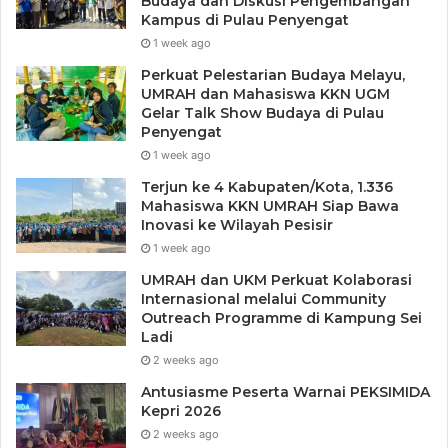
Budaya dan Diskusi Pengembangan
Kampus di Pulau Penyengat
1 week ago
Perkuat Pelestarian Budaya Melayu,
UMRAH dan Mahasiswa KKN UGM
Gelar Talk Show Budaya di Pulau
Penyengat
1 week ago
Terjun ke 4 Kabupaten/Kota, 1.336
Mahasiswa KKN UMRAH Siap Bawa
Inovasi ke Wilayah Pesisir
1 week ago
UMRAH dan UKM Perkuat Kolaborasi
Internasional melalui Community
Outreach Programme di Kampung Sei
Ladi
2 weeks ago
Antusiasme Peserta Warnai PEKSIMIDA
Kepri 2026
2 weeks ago