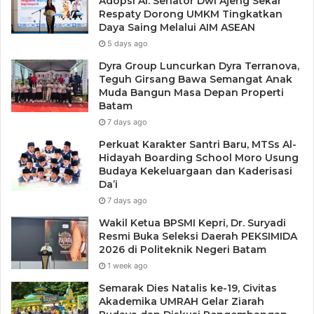
Adopsi AI: Senator Dwi Ajeng Sekar
Respaty Dorong UMKM Tingkatkan
Daya Saing Melalui AIM ASEAN
5 days ago
Dyra Group Luncurkan Dyra Terranova,
Teguh Girsang Bawa Semangat Anak
Muda Bangun Masa Depan Properti
Batam
7 days ago
Perkuat Karakter Santri Baru, MTSs Al-
Hidayah Boarding School Moro Usung
Budaya Kekeluargaan dan Kaderisasi
Da’i
7 days ago
Wakil Ketua BPSMI Kepri, Dr. Suryadi
Resmi Buka Seleksi Daerah PEKSIMIDA
2026 di Politeknik Negeri Batam
1 week ago
Semarak Dies Natalis ke-19, Civitas
Akademika UMRAH Gelar Ziarah