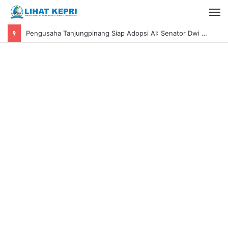
Pengusaha Tanjungpinang Siap Adopsi AI: Senator Dwi Ajeng Sekar Respaty Dorong UMKM Tingkatkan Daya Saing Melalui AIM ASEAN