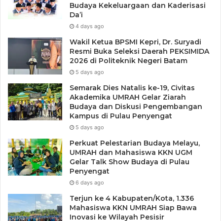
Budaya Kekeluargaan dan Kaderisasi
Da’i
4 days ago
Wakil Ketua BPSMI Kepri, Dr. Suryadi
Resmi Buka Seleksi Daerah PEKSIMIDA
2026 di Politeknik Negeri Batam
5 days ago
Semarak Dies Natalis ke-19, Civitas
Akademika UMRAH Gelar Ziarah
Budaya dan Diskusi Pengembangan
Kampus di Pulau Penyengat
5 days ago
Perkuat Pelestarian Budaya Melayu,
UMRAH dan Mahasiswa KKN UGM
Gelar Talk Show Budaya di Pulau
Penyengat
6 days ago
Terjun ke 4 Kabupaten/Kota, 1.336
Mahasiswa KKN UMRAH Siap Bawa
Inovasi ke Wilayah Pesisir