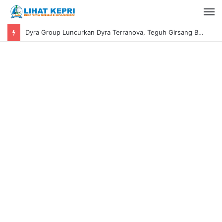
Dyra Group Luncurkan Dyra Terranova, Teguh Girsang Bawa Semangat Anak Muda Bangun Masa Depan Properti Batam