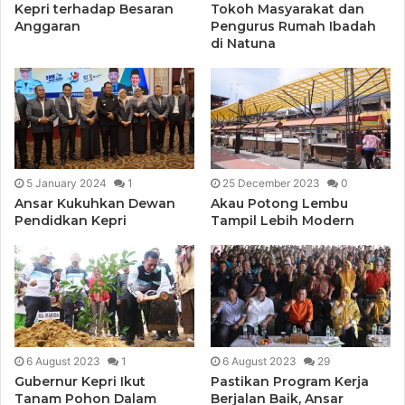
Kepri terhadap Besaran
Tokoh Masyarakat dan
Anggaran
Pengurus Rumah Ibadah
di Natuna
5 January 2024
1
25 December 2023
0
Ansar Kukuhkan Dewan
Akau Potong Lembu
Pendidkan Kepri
Tampil Lebih Modern
6 August 2023
1
6 August 2023
29
Gubernur Kepri Ikut
Pastikan Program Kerja
Tanam Pohon Dalam
Berjalan Baik, Ansar