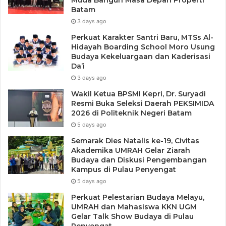
Muda Bangun Masa Depan Properti
Batam
3 days ago
Perkuat Karakter Santri Baru, MTSs Al-
Hidayah Boarding School Moro Usung
Budaya Kekeluargaan dan Kaderisasi
Da’i
3 days ago
Wakil Ketua BPSMI Kepri, Dr. Suryadi
Resmi Buka Seleksi Daerah PEKSIMIDA
2026 di Politeknik Negeri Batam
5 days ago
Semarak Dies Natalis ke-19, Civitas
Akademika UMRAH Gelar Ziarah
Budaya dan Diskusi Pengembangan
Kampus di Pulau Penyengat
5 days ago
Perkuat Pelestarian Budaya Melayu,
UMRAH dan Mahasiswa KKN UGM
Gelar Talk Show Budaya di Pulau