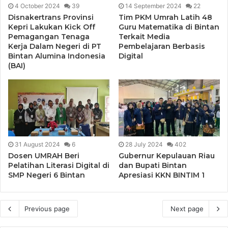
4 October 2024
39
14 September 2024
22
Disnakertrans Provinsi
Tim PKM Umrah Latih 48
Kepri Lakukan Kick Off
Guru Matematika di Bintan
Pemagangan Tenaga
Terkait Media
Kerja Dalam Negeri di PT
Pembelajaran Berbasis
Bintan Alumina Indonesia
Digital
(BAI)
31 August 2024
6
28 July 2024
402
Dosen UMRAH Beri
Gubernur Kepulauan Riau
Pelatihan Literasi Digital di
dan Bupati Bintan
SMP Negeri 6 Bintan
Apresiasi KKN BINTIM 1
Previous page
Next page