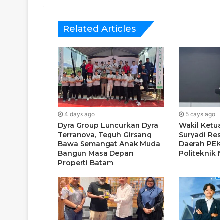
Related Articles
4 days ago
5 days ago
Dyra Group Luncurkan Dyra
Wakil Ketua
Terranova, Teguh Girsang
Suryadi Re
Bawa Semangat Anak Muda
Daerah PEK
Bangun Masa Depan
Politeknik
Properti Batam