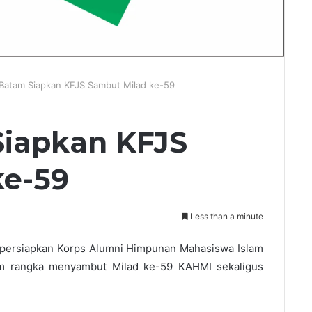
Batam Siapkan KFJS Sambut Milad ke-59
iapkan KFJS
ke-59
Less than a minute
ipersiapkan Korps Alumni Himpunan Mahasiswa Islam
m rangka menyambut Milad ke-59 KAHMI sekaligus