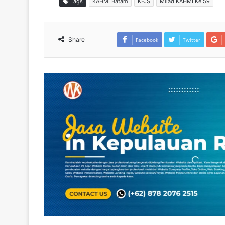
Tags
KAHMI Batam
KFJS
Milad KAHMI Ke 59
Share
Facebook
Twitter