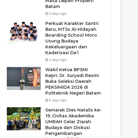
Masa Depan Properti
Batam
4 days ago
Perkuat Karakter Santri
Baru, MTSs Al-Hidayah
Boarding School Moro
Usung Budaya
Kekeluargaan dan
Kaderisasi Da’i
4 days ago
Wakil Ketua BPSMI
Kepri, Dr. Suryadi Resmi
Buka Seleksi Daerah
PEKSIMIDA 2026 di
Politeknik Negeri Batam
5 days ago
Semarak Dies Natalis ke-
19, Civitas Akademika
UMRAH Gelar Ziarah
Budaya dan Diskusi
Pengembangan