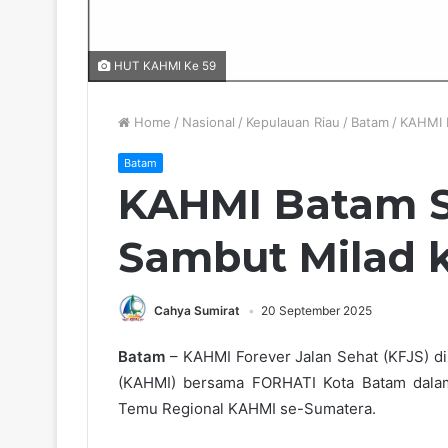
HUT KAHMI Ke 59
Home
/
Nasional
/
Kepulauan Riau
/
Batam
/
KAHMI 
Batam
KAHMI Batam S
Sambut Milad 
Cahya Sumirat
20 September 2025
Batam
– KAHMI Forever Jalan Sehat (KFJS) d
(KAHMI) bersama FORHATI Kota Batam dala
Temu Regional KAHMI se-Sumatera.