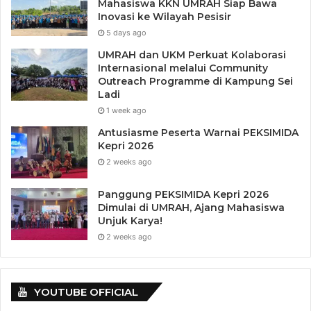
Mahasiswa KKN UMRAH Siap Bawa
BP dan Shell
Inovasi ke Wilayah Pesisir
5 days ago
Kedua raksasa energi ini menggunakan
UMRAH dan UKM Perkuat Kolaborasi
blockchain untuk mempercepat transaksi energi
Internasional melalui Community
Outreach Programme di Kampung Sei
global.
Ladi
Hasilnya, waktu transaksi berkurang dari
1 week ago
beberapa hari menjadi hanya hitungan menit.
Antusiasme Peserta Warnai PEKSIMIDA
Vakt (Konsorsium Migas Global)
Kepri 2026
2 weeks ago
Platform berbasis blockchain untuk perdagangan
Panggung PEKSIMIDA Kepri 2026
minyak mentah yang digunakan oleh Chevron,
Dimulai di UMRAH, Ajang Mahasiswa
Total, dan Shell.
Unjuk Karya!
Memangkas biaya administrasi hingga 30%.
2 weeks ago
Pertamina (Potensi di Indonesia)
YOUTUBE OFFICIAL
Pertamina berpotensi menggunakan blockchain