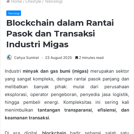
Home
/
Lifestyle
/
Teknologi
Teknologi
Blockchain dalam Rantai
Pasok dan Transaksi
Industri Migas
Cahya Sumirat
23 August 2025
2 minutes read
Industri
minyak dan gas bumi (migas)
merupakan sektor
yang sangat kompleks, dengan rantai pasok panjang dan
melibatkan banyak pihak: mulai dari perusahaan
eksplorasi, operator pengeboran, penyedia jasa logistik,
hingga pembeli energi. Kompleksitas ini sering kali
menimbulkan
tantangan transparansi, efisiensi, dan
keamanan transaksi
.
Di era digital,
blockchain
hadir sebagai salah satu