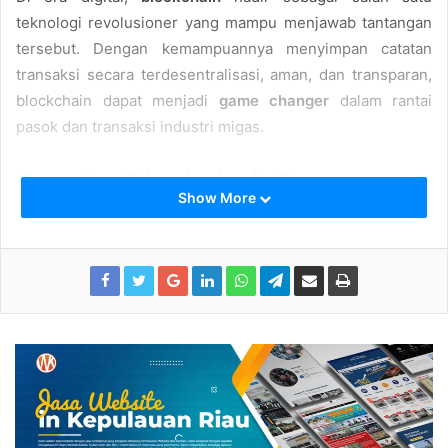
teknologi revolusioner yang mampu menjawab tantangan
tersebut. Dengan kemampuannya menyimpan catatan
transaksi secara terdesentralisasi, aman, dan transparan,
blockchain dapat menjadi
game changer
dalam rantai
pasok dan transaksi industri migas.
Apa Itu Blockchain?
Show More
Blockchain
adalah teknologi buku besar terdistribusi
(distributed ledger) yang mencatat setiap transaksi dalam
bentuk blok data, yang saling terhubung secara kronologis
dan terenkripsi.
Karakteristik utama blockchain:
Desentralisasi
– Tidak ada satu pihak tunggal yang
mengendalikan data.