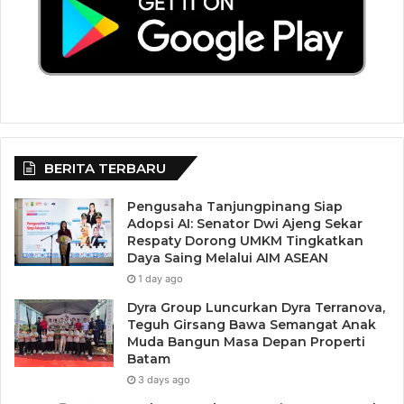
Industri Migas
Pelacakan Rantai Pasok
Blockchain memungkinkan setiap tahap distribusi
minyak dan gas (dari eksplorasi hingga
konsumen akhir) tercatat dengan jelas.
BERITA TERBARU
Hal ini meningkatkan kepercayaan dan
mengurangi praktik kecurangan.
Pengusaha Tanjungpinang Siap
Smart Contracts
Adopsi AI: Senator Dwi Ajeng Sekar
Respaty Dorong UMKM Tingkatkan
Daya Saing Melalui AIM ASEAN
Perjanjian jual beli migas dapat diotomatisasi
1 day ago
melalui smart contract.
Dyra Group Luncurkan Dyra Terranova,
Misalnya, pembayaran otomatis dilakukan ketika
Teguh Girsang Bawa Semangat Anak
Muda Bangun Masa Depan Properti
pengiriman sudah diverifikasi.
Batam
Transaksi Energi
3 days ago