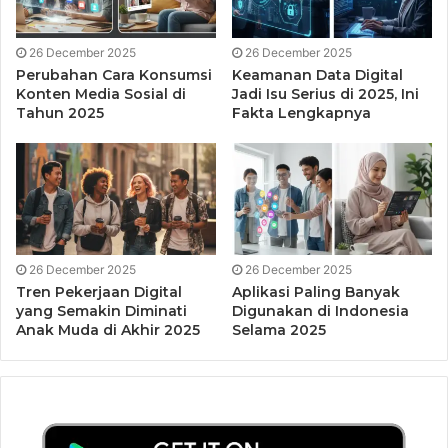
Kurangnya transparansi
: sulit mengetahui asal-usul
produk migas yang diperdagangkan.
26 December 2025
26 December 2025
Biaya transaksi tinggi
: banyak perantara dalam
Perubahan Cara Konsumsi
Keamanan Data Digital
Konten Media Sosial di
Jadi Isu Serius di 2025, Ini
proses jual beli.
Tahun 2025
Fakta Lengkapnya
Dokumentasi manual
: kontrak dan dokumen sering
masih berbasis kertas.
Risiko penipuan dan manipulasi data
: data produksi
atau pengiriman bisa dipalsukan.
Proses audit lambat
: memverifikasi catatan transaksi
membutuhkan waktu lama.
26 December 2025
26 December 2025
Tren Pekerjaan Digital
Aplikasi Paling Banyak
yang Semakin Diminati
Digunakan di Indonesia
Blockchain hadir untuk
meningkatkan transparansi,
Anak Muda di Akhir 2025
Selama 2025
kecepatan, dan keamanan
dalam seluruh rantai pasok
migas.
Penerapan Blockchain dalam