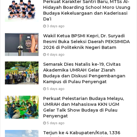
Perkuat Karakter Santri Baru, MTSs Al-
Blockchain memungkinkan transaksi migas
Hidayah Boarding School Moro Usung
dilakukan secara
peer-to-peer
tanpa perantara
Budaya Kekeluargaan dan Kaderisasi
Da’i
bank atau broker, sehingga biaya lebih rendah.
3 days ago
Keamanan Data Produksi
Wakil Ketua BPSMI Kepri, Dr. Suryadi
Resmi Buka Seleksi Daerah PEKSIMIDA
Data produksi sumur migas yang dicatat di
2026 di Politeknik Negeri Batam
blockchain tidak bisa dimanipulasi, sehingga
4 days ago
meningkatkan kredibilitas laporan perusahaan.
Semarak Dies Natalis ke-19, Civitas
Akademika UMRAH Gelar Ziarah
Efisiensi Audit
Budaya dan Diskusi Pengembangan
Kampus di Pulau Penyengat
Semua catatan transaksi tersimpan permanen
5 days ago
dan transparan, sehingga memudahkan proses
Perkuat Pelestarian Budaya Melayu,
audit dan regulasi.
UMRAH dan Mahasiswa KKN UGM
Gelar Talk Show Budaya di Pulau
Studi Kasus Blockchain di
Penyengat
5 days ago
Industri Migas
Terjun ke 4 Kabupaten/Kota, 1.336