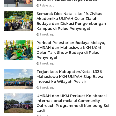
jangka pendek tetapi juga membantu menjaga loyalitas
7 days ago
karyawan dan mengurangi tingkat turnover, yang
merupakan aspek penting dari manajemen kinerja
Semarak Dies Natalis ke-19, Civitas
Akademika UMRAH Gelar Ziarah
berkelanjutan.
Budaya dan Diskusi Pengembangan
Kampus di Pulau Penyengat
Namun, meskipun teknologi membawa banyak manfaat,
1 week ago
penerapannya tidak lepas dari tantangan. Salah satu
Perkuat Pelestarian Budaya Melayu,
hambatan yang sering ditemui adalah resistensi dari
UMRAH dan Mahasiswa KKN UGM
Gelar Talk Show Budaya di Pulau
sebagian karyawan yang merasa bahwa pengawasan
Penyengat
melalui teknologi membatasi privasi dan otonomi mereka.
1 week ago
Kesenjangan keterampilan digital juga menjadi masalah,
Terjun ke 4 Kabupaten/Kota, 1.336
karena tidak semua karyawan memiliki kemampuan yang
Mahasiswa KKN UMRAH Siap Bawa
sama dalam menggunakan perangkat teknologi baru,
Inovasi ke Wilayah Pesisir
sehingga pelatihan tambahan mungkin diperlukan. Selain
1 week ago
itu, keberhasilan penerapan teknologi dalam manajemen
UMRAH dan UKM Perkuat Kolaborasi
kinerja sangat tergantung pada bagaimana alat-alat
Internasional melalui Community
Outreach Programme di Kampung Sei
tersebut diintegrasikan ke dalam budaya organisasi.
Ladi
Teknologi harus dilihat sebagai alat pendukung, bukan