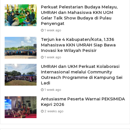
Perkuat Pelestarian Budaya Melayu,
UMRAH dan Mahasiswa KKN UGM
Gelar Talk Show Budaya di Pulau
Penyengat
1 week ago
Terjun ke 4 Kabupaten/Kota, 1.336
Mahasiswa KKN UMRAH Siap Bawa
Inovasi ke Wilayah Pesisir
1 week ago
UMRAH dan UKM Perkuat Kolaborasi
Internasional melalui Community
Outreach Programme di Kampung Sei
Ladi
Tags
Atlet
BEI
Edukasi
Literasi
Pasar Modal
PSSI
1 week ago
Timnas U20
Antusiasme Peserta Warnai PEKSIMIDA
Kepri 2026
2 weeks ago