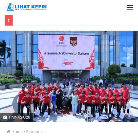
TIMNAS U20
Home
/
Ekonomi