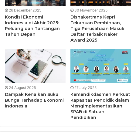
pihak dalam melakukan edukasi sebagai upaya
26 December 2025
30 November 2025
peningkatan literasi keuangan dan pasar modal di
Kondisi Ekonomi
Disnakertrans Kepri
Indonesia.
Indonesia di Akhir 2025:
Tekankan Pembinaan,
Peluang dan Tantangan
Tiga Perusahaan Masuk
Tahun Depan
Daftar Terbaik Naker
Award 2025
24 August 2025
27 July 2025
Dampak Kenaikan Suku
Kemendikdasmen Perkuat
Bunga Terhadap Ekonomi
Kapasitas Pendidik dalam
Indonesia
Mengimplementasikan
SPAB di Satuan
Pendidikan