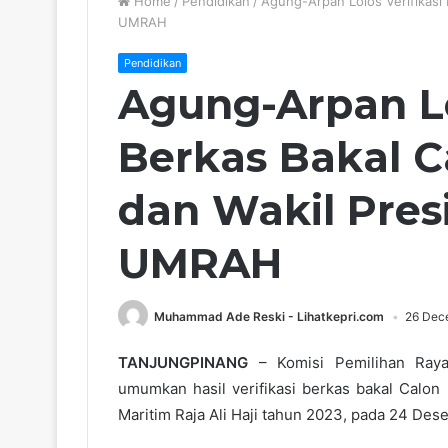
Home
/
Pendidikan
/
Agung-Arpan Lolos Verifikasi
UMRAH
Pendidikan
Agung-Arpan Lo
Berkas Bakal C
dan Wakil Pre
UMRAH
Muhammad Ade Reski - Lihatkepri.com
26 Dec
TANJUNGPINANG
– Komisi Pemilihan Raya
umumkan hasil verifikasi berkas bakal Calon
Maritim Raja Ali Haji tahun 2023, pada 24 De