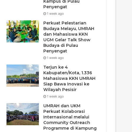
Kampus di Pulau
Penyengat
1 week ago
Perkuat Pelestarian
Budaya Melayu, UMRAH
dan Mahasiswa KKN
UGM Gelar Talk Show
Budaya di Pulau
Penyengat
1 week ago
Terjun ke 4
Kabupaten/Kota, 1.336
Mahasiswa KKN UMRAH
Siap Bawa Inovasi ke
Wilayah Pesisir
1 week ago
UMRAH dan UKM
Perkuat Kolaborasi
Internasional melalui
Community Outreach
Programme di Kampung