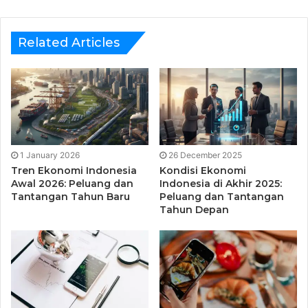
Related Articles
1 January 2026
26 December 2025
Tren Ekonomi Indonesia
Kondisi Ekonomi
PT. Bursa Efek Indonesia (BEI)
Awal 2026: Peluang dan
Indonesia di Akhir 2025:
Tantangan Tahun Baru
Peluang dan Tantangan
Tahun Depan
Materi level pertama meliputi gambaran umum tentang
investasi di pasar modal Indonesia, penjelasan mengenai
saham dan mekanisme perdagangan saham, penjelasan
mengenai kartu identitas investor dan penjelasan