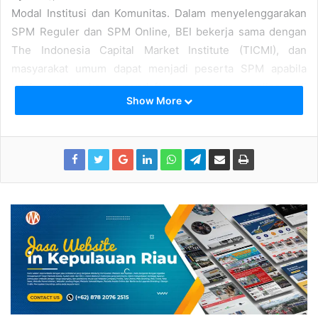
Modal Institusi dan Komunitas. Dalam menyelenggarakan
SPM Reguler dan SPM Online, BEI bekerja sama dengan
The Indonesia Capital Market Institute (TICMI), dan
masyarakat umum dapat menjadi peserta SPM apabila
telah melakukan pendaftaran secara online di
Show More
www.sekolapasarmodal.idx.co.id
. Selain itu, setiap Kantor
Perwakilan BEI juga menyelenggarakan SPM secara rutin,
yang jadwalnya bisa dilihat di @idx_event dan untuk
pendaftarannya dapat dilakukan melalui link yang telah
disiapkan.
SPM ini terdiri dari dua level. Setiap peserta SPM akan
mendapatkan sertifikat kegiatan apabila telah mengikuti
secara lengkap level 1, level 2 atau
workshop
investasi,
dan telah melakukan transaksi jual beli saham minimal satu
kali transaksi.