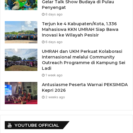
copy kartu keluarga. Lalu diminta juga menyerahkan foto
Gelar Talk Show Budaya di Pulau
Penyengat
copy halaman depan buku rekening tabungan, dan Kartu
6 days ago
AKSes atau
trading confirmation
transaksi saham khusus
Terjun ke 4 Kabupaten/Kota, 1.336
Peserta SPM level 2.
Mahasiswa KKN UMRAH Siap Bawa
Inovasi ke Wilayah Pesisir
Sertifikat dan materi pendidikan dalam bentuk file digital
6 days ago
akan dikirimkan melalui email, setelah peserta mengikuti
UMRAH dan UKM Perkuat Kolaborasi
secara lengkap SPM atau SPMS level 1 dan 2, serta telah
Internasional melalui Community
melakukan transaksi jual beli saham.***TIM BEI
Outreach Programme di Kampung Sei
Ladi
1 week ago
Antusiasme Peserta Warnai PEKSIMIDA
Kepri 2026
2 weeks ago
YOUTUBE OFFICIAL