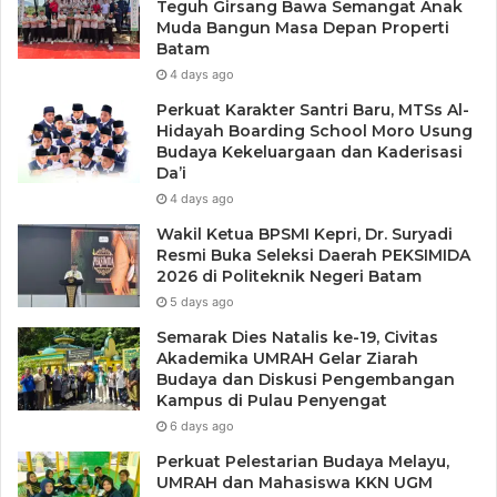
Teguh Girsang Bawa Semangat Anak
minggu, yaitu hari Rabu dan Sabtu pagi hingga siang hari
Muda Bangun Masa Depan Properti
selama empat jam.
Batam
4 days ago
Sama seperti SPM, setelah menyelesaikan SPMS level
Perkuat Karakter Santri Baru, MTSs Al-
pertama, peserta bisa melanjutkan SPMS level kedua pada
Hidayah Boarding School Moro Usung
Budaya Kekeluargaan dan Kaderisasi
hari yang sama, atau hari lainnya. Karena peserta level
Da’i
kedua harus sudah menjadi investor atau telah
4 days ago
menyelesaikan SPMS level pertama, maka peserta hanya
Wakil Ketua BPSMI Kepri, Dr. Suryadi
perlu mendaftar tanpa harus membayar biaya pendaftaran
Resmi Buka Seleksi Daerah PEKSIMIDA
lagi.
2026 di Politeknik Negeri Batam
5 days ago
Sebelum peserta memasuki kelas sekolah pasar modal,
Semarak Dies Natalis ke-19, Civitas
setiap peserta diwajibkan menunjukkan bukti transfer
Akademika UMRAH Gelar Ziarah
Budaya dan Diskusi Pengembangan
dana ke
virtual account
yang telah diinformasikan saat
Kampus di Pulau Penyengat
pendaftaran online, memberikan foto copy KTP, foto copy
6 days ago
NPWP dan bagi yang belum memiliki NPWP dapat
Perkuat Pelestarian Budaya Melayu,
membawa foto copy NPWP orang tua atau suami dan foto
UMRAH dan Mahasiswa KKN UGM