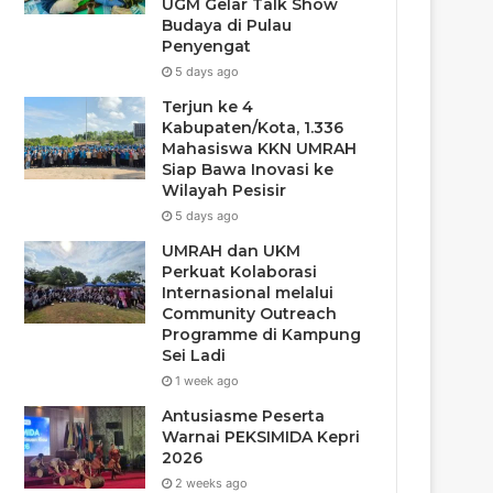
UGM Gelar Talk Show
Budaya di Pulau
Penyengat
5 days ago
Terjun ke 4
Kabupaten/Kota, 1.336
Mahasiswa KKN UMRAH
Siap Bawa Inovasi ke
Wilayah Pesisir
5 days ago
UMRAH dan UKM
Perkuat Kolaborasi
Internasional melalui
Community Outreach
Programme di Kampung
Sei Ladi
1 week ago
Antusiasme Peserta
Warnai PEKSIMIDA Kepri
2026
2 weeks ago