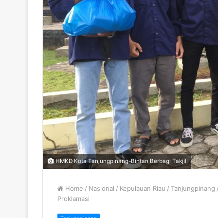
HMKD Kota Tanjungpinang-Bintan Berbagi Takjil
Home
/
Nasional
/
Kepulauan Riau
/
Tanjungpinang
Proklamasi