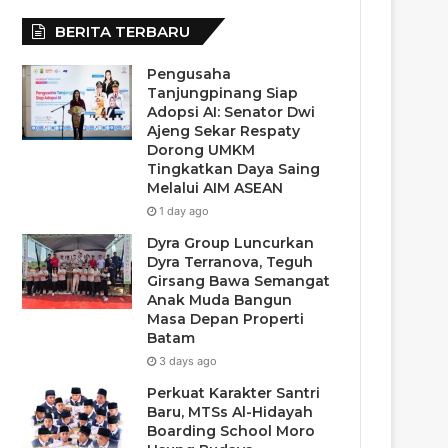
BERITA TERBARU
Pengusaha
Tanjungpinang Siap
Adopsi AI: Senator Dwi
Ajeng Sekar Respaty
Dorong UMKM
Tingkatkan Daya Saing
Melalui AIM ASEAN
1 day ago
Dyra Group Luncurkan
Dyra Terranova, Teguh
Girsang Bawa Semangat
Anak Muda Bangun
Masa Depan Properti
Batam
3 days ago
Perkuat Karakter Santri
Baru, MTSs Al-Hidayah
Boarding School Moro