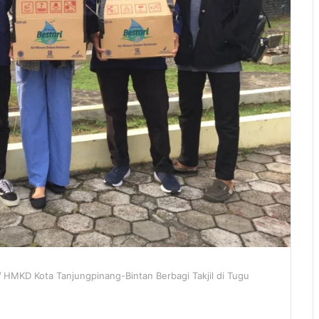
/
HMKD Kota Tanjungpinang-Bintan Berbagi Takjil di Tugu