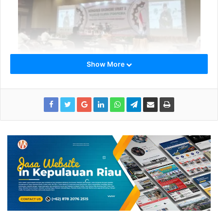
Show More
Erick Thohir Kongkrit untuk Ekonomi Umat
Penghargaan ini disaksikan oleh seluruh perwakilan MUI
dan organisasi Islam seluruh Indonesia di Hotel Sultan,
Jakarta.
“Menteri Erick Thohir yang juga sebagai Ketua Umum
Masyarakat Ekonomi Syariah memang secara konsisten
dan kongkrit bekerja untuk kebangkitan ekonomi umat,”
ujar Arief Rosyid (Peserta Kongres Ekonomi Umat MUI)
Ini sejalan dengan Visi Presiden Joko Widodo bahwa