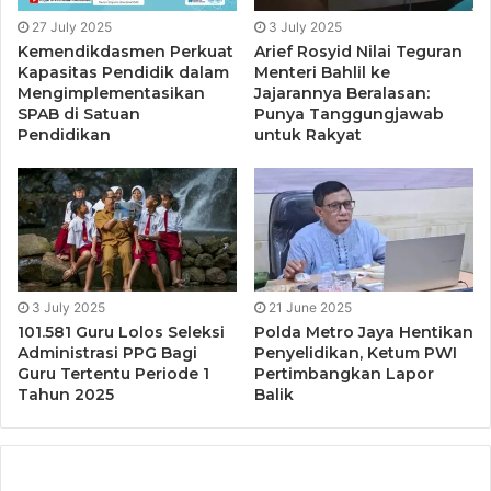
kemitraan Pertashop untuk pesantren maupun Masjid,
27 July 2025
3 July 2025
program Makmur, Kredit Usaha Rakyat, Mekaar, dan pasar
Kemendikdasmen Perkuat
Arief Rosyid Nilai Teguran
digital UMKM,” ujarnya
Kapasitas Pendidik dalam
Menteri Bahlil ke
Mengimplementasikan
Jajarannya Beralasan:
SPAB di Satuan
Punya Tanggungjawab
Juga yang kini terlihat jelas bagaimana Merger Bank
Pendidikan
untuk Rakyat
Syariah Indonesia, penyatuan 3 Bank Syariah milik BUMN,
akan masuk 5 besar Bank di Indonesia dan 10 besar Bank
Syariah di dunia.
“Yang terakhir BUMN melalui PPA juga membantu
penguatan Bank Muamalat sebagai Bank Syariah yang
3 July 2025
21 June 2025
didirikan oleh umat Islam di Indonesia.
101.581 Guru Lolos Seleksi
Polda Metro Jaya Hentikan
Administrasi PPG Bagi
Penyelidikan, Ketum PWI
Guru Tertentu Periode 1
Pertimbangkan Lapor
Tahun 2025
Balik