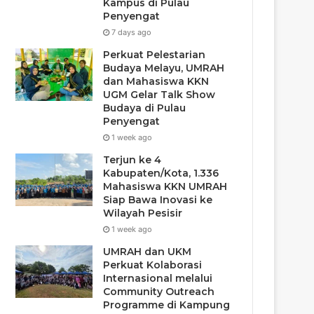
Kampus di Pulau
Penyengat
7 days ago
Perkuat Pelestarian
Budaya Melayu, UMRAH
dan Mahasiswa KKN
UGM Gelar Talk Show
Budaya di Pulau
Penyengat
1 week ago
Terjun ke 4
Kabupaten/Kota, 1.336
Mahasiswa KKN UMRAH
Siap Bawa Inovasi ke
Wilayah Pesisir
1 week ago
UMRAH dan UKM
Perkuat Kolaborasi
Internasional melalui
Community Outreach
Programme di Kampung