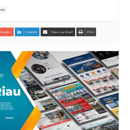
una
Google+
LinkedIn
Share via Email
Print