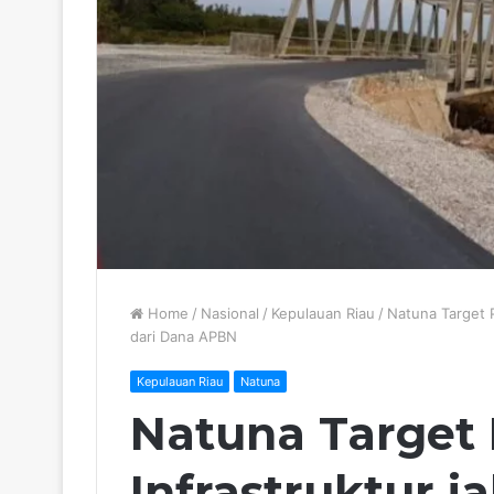
Home
/
Nasional
/
Kepulauan Riau
/
Natuna Target 
dari Dana APBN
Kepulauan Riau
Natuna
Natuna Target
Infrastruktur j