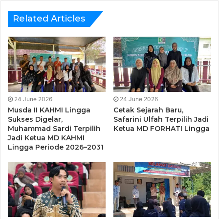
Baharudin memang tidak menyangka kalau aliran listrik
PLN yang sudah bertahun-tahun dirindukan bisa sampai di
Related Articles
rumahnya. Tidak hanya Baharudin, perasaan membuncah
juga dirasakan oleh masyarakat Baran lainnya atas
masuknya listrik PLN ke desa tersebut.
“Terima kasih Pak Ansar. Terima kasih PLN. Kampung kami
sekarang terang benderang” ujar Azizah, seorang ibu
24 June 2026
24 June 2026
rumah tangga di Baran menambahkan.
Musda II KAHMI Lingga
Cetak Sejarah Baru,
Sukses Digelar,
Safarini Ulfah Terpilih Jadi
Muhammad Sardi Terpilih
Ketua MD FORHATI Lingga
Jadi Ketua MD KAHMI
Lingga Periode 2026–2031