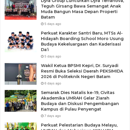
Dyra Group Luncurkan Dyra Terranova,
Teguh Girsang Bawa Semangat Anak
Muda Bangun Masa Depan Properti
“Kita ingin program Kepri Terang bisa kita selesaikan
Batam
dengan baik. Wilayah-wilayah yang masih belum
5 days ago
terjamgkau listrik PLN akan terus kami perjuangkan,” ujar
Perkuat Karakter Santri Baru, MTSs Al-
Gubeenur.
Hidayah Boarding School Moro Usung
Budaya Kekeluargaan dan Kaderisasi
Da’i
Tidak hanya di Lingga, di daerah lain di Kwpulauan Riau
5 days ago
yang belum terjangkau listrik juga terus diupayakan.
Termasuk ada beberapa desa di dua kecamatan di Karimun
Wakil Ketua BPSMI Kepri, Dr. Suryadi
Resmi Buka Seleksi Daerah PEKSIMIDA
yang hari ini juga secara resmi menerima aliran listrik PLN.
2026 di Politeknik Negeri Batam
6 days ago
Dalam kesempatan tersebut Gubernur Kepri juga
Semarak Dies Natalis ke-19, Civitas
berkunjung ke 8 desa yang berada di 8 pulau itu untuk
Akademika UMRAH Gelar Ziarah
melihat secara langsung jaringan dan instalasi listrik yang
Budaya dan Diskusi Pengembangan
Kampus di Pulau Penyengat
terpasang ke rumah warga.
7 days ago
Sementara itu GM PLN Riau Kepri, Hartono, menyebutkan
Perkuat Pelestarian Budaya Melayu,