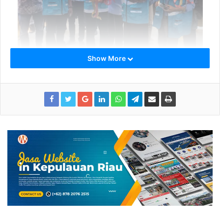
Show More
Gubernur Kepri Ansar Ahmad , SE., MM
Baju kurung melayu warna kuning yang dikenakannya
makin menunjukkan gesture Baharudin yang sedang
bahagia.
“Pak Gubernur kite kejap lagi datang wai. Untuk
meresmikan listrik PLN di kampung kite ini. Kite sambut
beliau dengan sepinggan beras kunyit dan setangkup doa
selamat,” kata Baharudin pada Rozali tetangganya ketika
bergegas menuju pelabuhan Baran, Rabu (7/4).