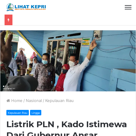
Home
/
Nasional
/
Kepulauan Riau
Kepulauan Riau
Lingga
Listrik PLN , Kado Istimewa
Dari Gubernur Ansar