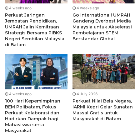
4 weeks ago
4 weeks ago
“Isdianto telah terbukti dan teruji mampu memimpin Kepri.
Perkuat Jaringan
Go International! UMRAH
Jembatan Pendidikan,
Gandeng Everbest Media
Sosok ini yang saya lihat terus dikenalkan tim INSANI,
UMRAH Jalin Kemitraan
Malaysia untuk Akselerasi
menempatkan figur Isdianto sebagai pemimpin yang
Strategis Bersama PIBKS
Pembelajaran STEM
Negeri Sembilan Malaysia
Berstandar Global
mampu memberikan solusi, bukan lagi basa-basi,” ujarnya.
di Batam
Seperti diketahui, pandemi Covid-19 dimanfaatkan
sejumlah kandidat Gubernur dan Wakil Gubernur Kepri
sebagai ajang “jualan” program kerja. Tak heran jika
pasangan Ansar-Marlin dan Soerya-Iman menempatkan
ide pemulihan ekonomi sebagai salah satu tujuan mereka
4 weeks ago
4 July 2026
mencalonkan diri di Pilkada Kepri.
100 Hari Kepemimpinan
Perkuat Nilai Bela Negara,
BEM Polibatam, Fokus
IARMI Kepri Gelar Sunatan
Menurut Irfan, isu pemulihan ekonomi imbas pandemi
Perkuat Kolaborasi dan
Massal Gratis untuk
Hadirkan Dampak bagi
Masyarakat di Batam
Covid-19 menjadi produk yang terus ditawarkan kandidat.
Mahasiswa serta
Namun, Irfan kembali mengingatkan, sejumlah gagasan
Masyarakat
dan ide yang ditawarkan justru telah dilakukan Isdianto.