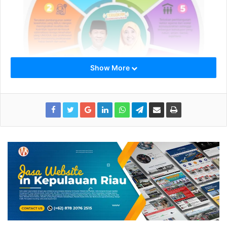
Show More
INSANI
Belakangan, perang gagasan yang mulai menghiasai
kontestasi
Pilkada Kepri
mengarah pada upaya
memperbaiki sektor ekonomi yang terkena dampak
pandemi virus corona baru (Covid-19).