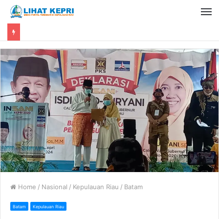
Home
/
Nasional
/
Kepulauan Riau
/
Batam
Batam
Kepulauan Riau