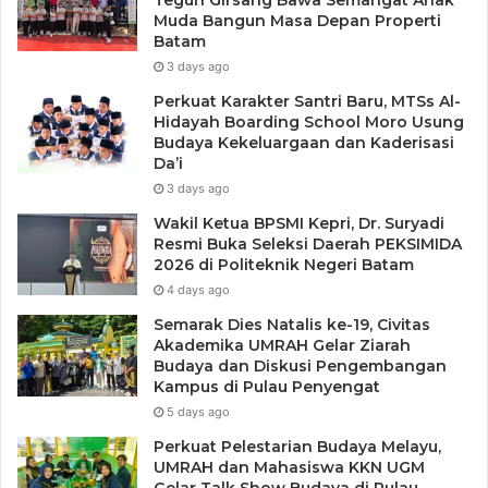
Teguh Girsang Bawa Semangat Anak
Muda Bangun Masa Depan Properti
Batam
3 days ago
Perkuat Karakter Santri Baru, MTSs Al-
Hidayah Boarding School Moro Usung
Budaya Kekeluargaan dan Kaderisasi
Da’i
3 days ago
Wakil Ketua BPSMI Kepri, Dr. Suryadi
Resmi Buka Seleksi Daerah PEKSIMIDA
2026 di Politeknik Negeri Batam
4 days ago
Semarak Dies Natalis ke-19, Civitas
Akademika UMRAH Gelar Ziarah
Budaya dan Diskusi Pengembangan
Kampus di Pulau Penyengat
5 days ago
Perkuat Pelestarian Budaya Melayu,
UMRAH dan Mahasiswa KKN UGM