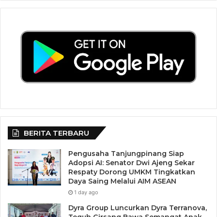
“Inilah yang membedakan petahana dengan penantang.
Ketika penantang seolah menawarkan solusi baru untuk
menangani permasalahan ekonomi, Isdianto justru telah
melakukannya,” kata Irfan.
BERITA TERBARU
Pengusaha Tanjungpinang Siap
Adopsi AI: Senator Dwi Ajeng Sekar
Respaty Dorong UMKM Tingkatkan
Daya Saing Melalui AIM ASEAN
1 day ago
Dyra Group Luncurkan Dyra Terranova,