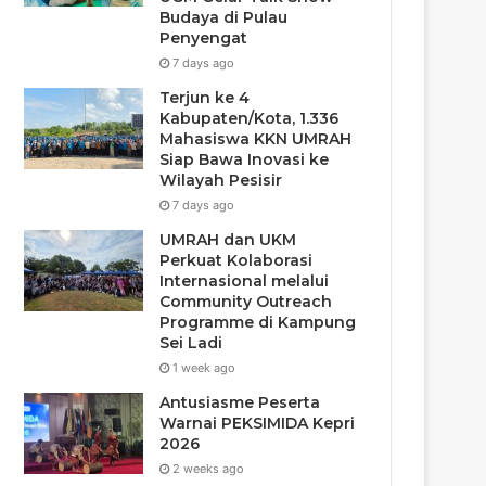
Budaya di Pulau
Penyengat
7 days ago
Terjun ke 4
Kabupaten/Kota, 1.336
Mahasiswa KKN UMRAH
Siap Bawa Inovasi ke
Wilayah Pesisir
7 days ago
UMRAH dan UKM
Perkuat Kolaborasi
Internasional melalui
Community Outreach
Programme di Kampung
Sei Ladi
1 week ago
Antusiasme Peserta
Warnai PEKSIMIDA Kepri
2026
2 weeks ago