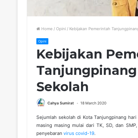
Home
/
Opini
/
Kebijakan Pemerintah Tanjungpinan
Opini
Kebijakan Pem
Tanjungpinang
Sekolah
Cahya Sumirat
18 March 2020
Sejumlah sekolah di Kota Tanjungpinang hari 
masing masing mulai dari TK, SD, dan SMP,
penyebaran
virus covid-19
.