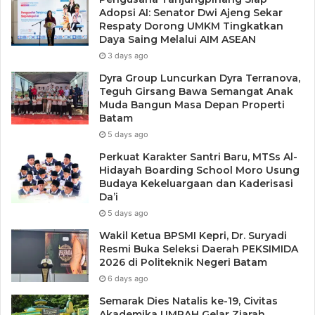
Adopsi AI: Senator Dwi Ajeng Sekar
Respaty Dorong UMKM Tingkatkan
Daya Saing Melalui AIM ASEAN
3 days ago
Dyra Group Luncurkan Dyra Terranova,
Teguh Girsang Bawa Semangat Anak
Muda Bangun Masa Depan Properti
Batam
5 days ago
Perkuat Karakter Santri Baru, MTSs Al-
Hidayah Boarding School Moro Usung
Budaya Kekeluargaan dan Kaderisasi
Da’i
5 days ago
Wakil Ketua BPSMI Kepri, Dr. Suryadi
Resmi Buka Seleksi Daerah PEKSIMIDA
2026 di Politeknik Negeri Batam
6 days ago
Semarak Dies Natalis ke-19, Civitas
Akademika UMRAH Gelar Ziarah