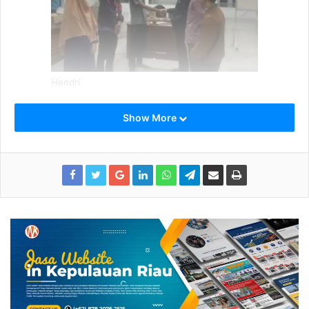
Hendri
Setelah melewati seluruh kreteria pencalonan, Hendri
Show More
yang merupakan mahasiswa Stisipol Raja Haji
Tanjungpinang ini ditetapkan sebagai Formatur HMI
Cabang Tanjungpinang-Bintan, Minggu (15/12/2019) di
Sekertariat Graha Insan Cita Tajungpinang.
Sejak awal Konfercab dibuka, Sabtu (11/12/2019), Dinamika
yang luar biasa dalam forum telah beradu Ide, gagasan,
dan Taktik begitu terasa. Sekalipun terjadi penundaan
persidangan skorsing, hal ini merupakan dinamika Cabang
HMI Cabang Tanjungpinang-Bintan yang diharapkan dapat