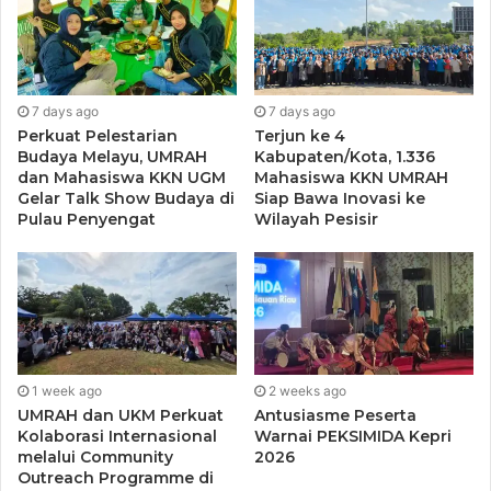
“Saya juga mengucapkan selamat kepada saudara Hendri
Semoga amanah yang diberikan dapat dipergunakan
sebaik-baiknya untuk kemajuan HMI khususnya dalam
pengamalan menunaikan syariat agama, begitu juga
7 days ago
7 days ago
Perkuat Pelestarian
Terjun ke 4
Adinda Anggi Safitri sebelumnya sudah terpilih Pada
Budaya Melayu, UMRAH
Kabupaten/Kota, 1.336
Oktober 2019 sebagai Formatur Kohati HMI Cabang
dan Mahasiswa KKN UGM
Mahasiswa KKN UMRAH
Tanjungpinang-Bintan menggantikan Yuli Melinda, tetaplah
Gelar Talk Show Budaya di
Siap Bawa Inovasi ke
Pulau Penyengat
Wilayah Pesisir
kalian menjaga solat 5 waktu. Jadilah contoh yang baik
untuk kader yang anda pimpin,”ujarnya
Sementara itu, salah satu Majelis Pengawas dan Konsultasi
HMI Cabang Tanjungpinang-Bintan (MPKPC), Dimas
Prayoga megatakan kedepan kinerja MPKPC HMI Cabang
1 week ago
2 weeks ago
Tanjungpinang-Bintan harus benar-benar diperkuat demi
UMRAH dan UKM Perkuat
Antusiasme Peserta
terjalankannya HMI Cabang Tanjungpinang-Bintan yang
Kolaborasi Internasional
Warnai PEKSIMIDA Kepri
lebih Produktif.
melalui Community
2026
Outreach Programme di