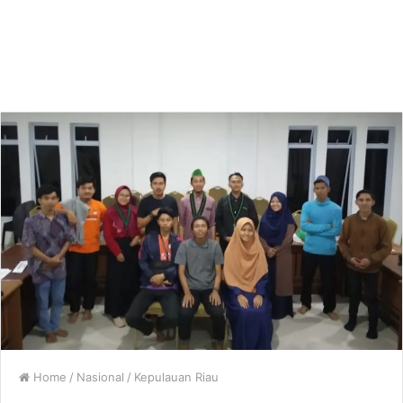
Home
/
Nasional
/
Kepulauan Riau