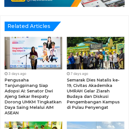
mendapat pelajaran yang lebih kedepannya.
Sementara itu Hendri mengatakan bahwa HMI Cabang
Tanjungpinang-Bintan kedepan konsen memperbaiki
Related Articles
perkaderan, peningkatan kualitas kader dan akan
mengawal ketat kebijakan pemerintah daerah maupun
pemerintah pusat.
“Dukungan semua pihak sangatlah saya butuhkan untuk
suksesnya kepengurusan saya kedepannya,” pungkasnya
3 days ago
7 days ago
Pengusaha
Semarak Dies Natalis ke-
Sementara it, Demisioner Ketua Umum HMI Cabang
Tanjungpinang Siap
19, Civitas Akademika
Tanjungpinang-Bintan Muh. Arifin mengatakan ucapan
Adopsi AI: Senator Dwi
UMRAH Gelar Ziarah
Ajeng Sekar Respaty
Budaya dan Diskusi
terimakasih atas seluruh dukungan Kader HMI Cabang
Dorong UMKM Tingkatkan
Pengembangan Kampus
Tanjungpinang-Bintan telah memabantu untuk
Daya Saing Melalui AIM
di Pulau Penyengat
ASEAN
menyelesaikan kepengurusannya, khususnya pengurus
Cabang Tanjungpinang-Bintan priode 2018-2019.