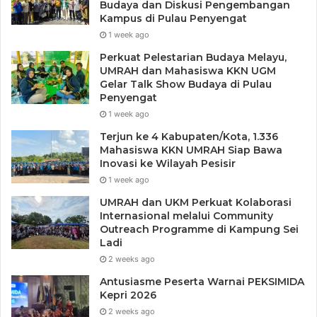
Budaya dan Diskusi Pengembangan
Kampus di Pulau Penyengat
1 week ago
Perkuat Pelestarian Budaya Melayu,
UMRAH dan Mahasiswa KKN UGM
Gelar Talk Show Budaya di Pulau
Penyengat
1 week ago
Terjun ke 4 Kabupaten/Kota, 1.336
Mahasiswa KKN UMRAH Siap Bawa
Inovasi ke Wilayah Pesisir
1 week ago
UMRAH dan UKM Perkuat Kolaborasi
Internasional melalui Community
Outreach Programme di Kampung Sei
Ladi
2 weeks ago
Antusiasme Peserta Warnai PEKSIMIDA
Kepri 2026
2 weeks ago