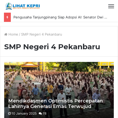
Pengusaha Tanjungpinang Siap Adopsi AI: Senator Dwi Ajeng Sekar Respaty Dorong UMKM Tingkatkan Daya Saing Melalui AIM ASEAN
Home
/
SMP Negeri 4 Pekanbaru
SMP Negeri 4 Pekanbaru
Mendikdasmen Optimistis Percepatan
Lahirnya Generasi Emas Terwujud
10 January 2025
78