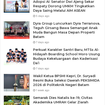
Adopsi AI: Senator Dwi Ajeng Sekar
Respaty Dorong UMKM Tingkatkan
Daya Saing Melalui AIM ASEAN
5 days ago
Dyra Group Luncurkan Dyra Terranova,
Teguh Girsang Bawa Semangat Anak
Muda Bangun Masa Depan Properti
Batam
7 days ago
Perkuat Karakter Santri Baru, MTSs Al-
Hidayah Boarding School Moro Usung
Budaya Kekeluargaan dan Kaderisasi
Da’i
7 days ago
Wakil Ketua BPSMI Kepri, Dr. Suryadi
Resmi Buka Seleksi Daerah PEKSIMIDA
2026 di Politeknik Negeri Batam
1 week ago
Semarak Dies Natalis ke-19, Civitas
Akademika UMRAH Gelar Ziarah