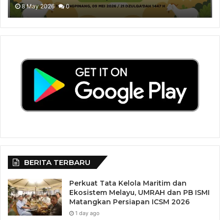
Sembelih Halal 2026
8 May 2026
0
BERITA TERBARU
Perkuat Tata Kelola Maritim dan
Ekosistem Melayu, UMRAH dan PB ISMI
Matangkan Persiapan ICSM 2026
1 day ago