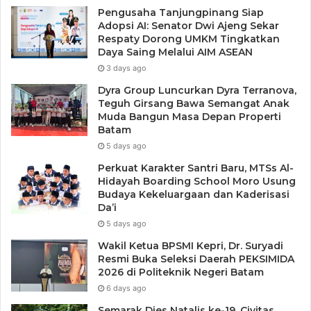
Pengusaha Tanjungpinang Siap
Adopsi AI: Senator Dwi Ajeng Sekar
Respaty Dorong UMKM Tingkatkan
Daya Saing Melalui AIM ASEAN
3 days ago
Dyra Group Luncurkan Dyra Terranova,
Teguh Girsang Bawa Semangat Anak
Muda Bangun Masa Depan Properti
Batam
5 days ago
Perkuat Karakter Santri Baru, MTSs Al-
Hidayah Boarding School Moro Usung
Budaya Kekeluargaan dan Kaderisasi
Da’i
5 days ago
Wakil Ketua BPSMI Kepri, Dr. Suryadi
Resmi Buka Seleksi Daerah PEKSIMIDA
2026 di Politeknik Negeri Batam
6 days ago
Semarak Dies Natalis ke-19, Civitas