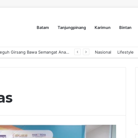
Batam
Tanjungpinang
Karimun
Bintan
Dyra Group Luncurkan Dyra Terranova, Teguh Girsang Bawa Semangat Anak Muda Bangun Masa Depan Properti Batam
Nasional
Lifestyle
as