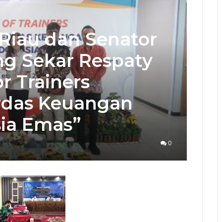
Riau dan Senator
ng Sekar Respaty
or Trainers
rdas Keuangan
ia Emas”
0