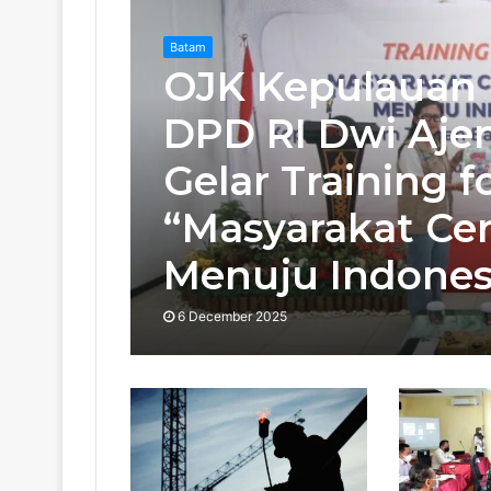
Batam
OJK Kepulauan 
DPD RI Dwi Aje
Gelar Training f
“Masyarakat Ce
Menuju Indones
6 December 2025