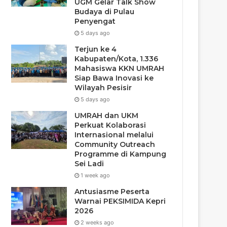
UGM Gelar Talk Show
Budaya di Pulau
Penyengat
5 days ago
Terjun ke 4
Kabupaten/Kota, 1.336
Mahasiswa KKN UMRAH
Siap Bawa Inovasi ke
Wilayah Pesisir
5 days ago
UMRAH dan UKM
Perkuat Kolaborasi
Internasional melalui
Community Outreach
Programme di Kampung
Sei Ladi
1 week ago
Antusiasme Peserta
Warnai PEKSIMIDA Kepri
2026
2 weeks ago