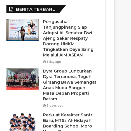
BERITA TERBARU
Pengusaha
Tanjungpinang Siap
Adopsi AI: Senator Dwi
Ajeng Sekar Respaty
Dorong UMKM
Tingkatkan Daya Saing
Melalui AIM ASEAN
1 day ago
Dyra Group Luncurkan
Dyra Terranova, Teguh
Girsang Bawa Semangat
Anak Muda Bangun
Masa Depan Properti
Batam
3 days ago
Perkuat Karakter Santri
Baru, MTSs Al-Hidayah
Boarding School Moro