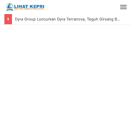
Perkuat Karakter Santri Baru, MTSs Al-Hidayah Boarding School Moro Usung Budaya Kekeluargaan dan Kaderisasi Da’i