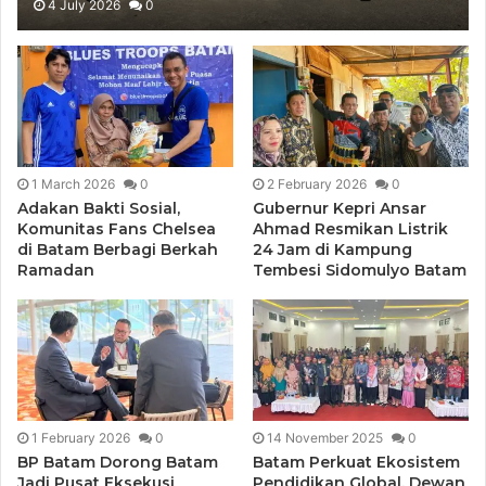
4 July 2026
0
1 March 2026
0
2 February 2026
0
Adakan Bakti Sosial,
Gubernur Kepri Ansar
Komunitas Fans Chelsea
Ahmad Resmikan Listrik
di Batam Berbagi Berkah
24 Jam di Kampung
Ramadan
Tembesi Sidomulyo Batam
1 February 2026
0
14 November 2025
0
BP Batam Dorong Batam
Batam Perkuat Ekosistem
Jadi Pusat Eksekusi
Pendidikan Global, Dewan