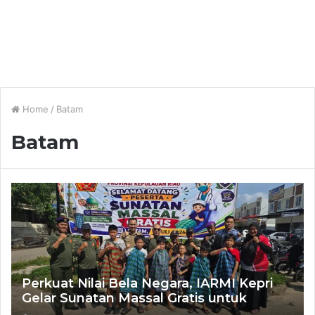
Home
/
Batam
Batam
Perkuat Nilai Bela Negara, IARMI Kepri
Gelar Sunatan Massal Gratis untuk
Masyarakat di Batam