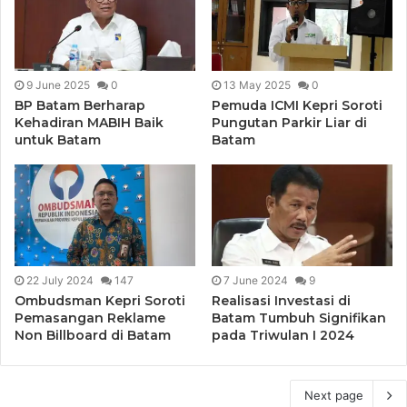
9 June 2025
0
13 May 2025
0
BP Batam Berharap
Pemuda ICMI Kepri Soroti
Kehadiran MABIH Baik
Pungutan Parkir Liar di
untuk Batam
Batam
22 July 2024
147
7 June 2024
9
Ombudsman Kepri Soroti
Realisasi Investasi di
Pemasangan Reklame
Batam Tumbuh Signifikan
Non Billboard di Batam
pada Triwulan I 2024
Next page