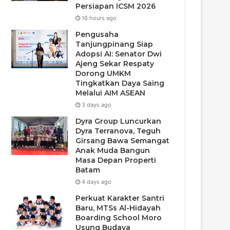
Persiapan ICSM 2026
16 hours ago
Pengusaha
Tanjungpinang Siap
Adopsi AI: Senator Dwi
Ajeng Sekar Respaty
Dorong UMKM
Tingkatkan Daya Saing
Melalui AIM ASEAN
3 days ago
Dyra Group Luncurkan
Dyra Terranova, Teguh
Girsang Bawa Semangat
Anak Muda Bangun
Masa Depan Properti
Batam
4 days ago
Perkuat Karakter Santri
Baru, MTSs Al-Hidayah
Boarding School Moro
Usung Budaya