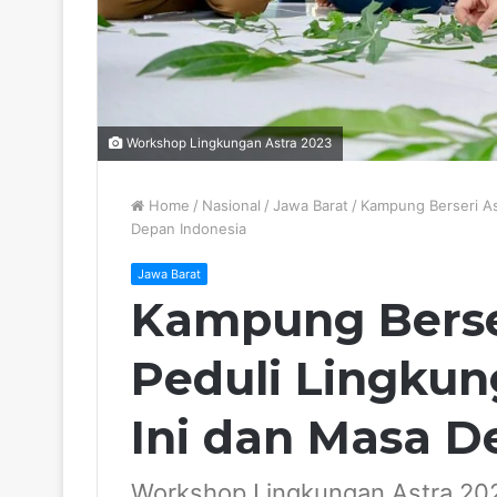
Workshop Lingkungan Astra 2023
Home
/
Nasional
/
Jawa Barat
/
Kampung Berseri As
Depan Indonesia
Jawa Barat
Kampung Berse
Peduli Lingkun
Ini dan Masa D
Workshop Lingkungan Astra 20