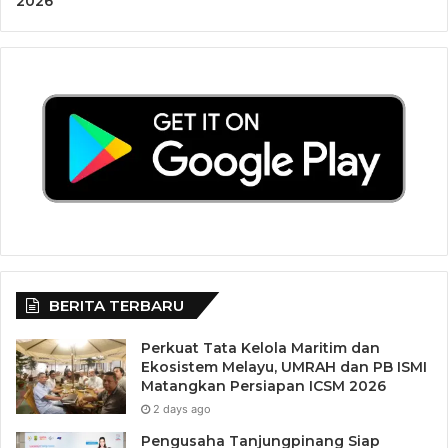
2026
Usai menggelar berbagai agenda di
Pulau Laut
,
Menkopolhukam
dan Mendagri menuju Posal
Pulau Laut
untuk beristirahat dan selanjutnya kembali ke Ranai
menggunakan helikopter.
Tanpak terlihat dalam rombongan Kepala Dinas
Perhubungan, Alazi, Kadis PU, Helmi Wahyuda, Kadisdik,
Suherman, Kadisperindagkopum, Agus Supardi, Kepala
BPP, Marka, Kadis Pariwisata, Hardinasyah, Plt Asisten I,
Khaidir beserta para pejabat eselon dari beberapa OPD.
BERITA TERBARU
Perkuat Tata Kelola Maritim dan
Ekosistem Melayu, UMRAH dan PB ISMI
Matangkan Persiapan ICSM 2026
2 days ago
Pengusaha Tanjungpinang Siap