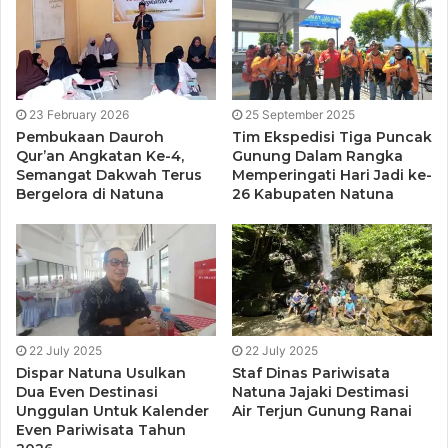
Di Pulau Sekatung juga akan dilakukan penyerahan paket
23 February 2026
25 September 2025
sembako dan peralatan olah raga oleh kedua menteri
Pembukaan Dauroh
Tim Ekspedisi Tiga Puncak
tersebut kepada perwakilan
Pamputer
serta melakukan
Qur’an Angkatan Ke-4,
Gunung Dalam Rangka
peninjau pos dan sarpras
Pamputer.
Semangat Dakwah Terus
Memperingati Hari Jadi ke-
Bergelora di Natuna
26 Kabupaten Natuna
Kegiatan dilanjutkan dengan kunjungan ke Puskesmas
Pulau Laut
untuk meninjau kegiatan vaksinasi Covid-19
dan pembagian Covid Kit.
Mantan Kapolri bersama
Menkopolhukam
selanjutnya akan
menuju Kantor Camat
Pulau Laut
, untuk meninjau kegiatan
22 July 2025
22 July 2025
Dispar Natuna Usulkan
Staf Dinas Pariwisata
layanan
Gerakan Indonesia Sadar Administrasi
Dua Even Destinasi
Natuna Jajaki Destimasi
Kependudukan (GISA) Dukcapil
serta menggelar
Unggulan Untuk Kalender
Air Terjun Gunung Ranai
pertemuan dengan masyarakat nelayan Pulau Laut.
Even Pariwisata Tahun