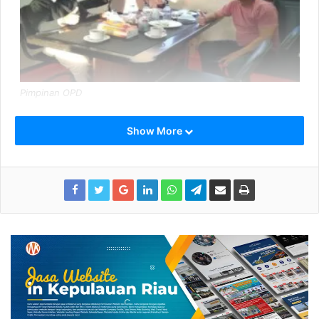
Pimpinan OPD
Rombongan berangkat menggunakan Fery Pemda
MV
Show More
Indra Perkasa
dari
Pelabuhan Tanjung Payung
Penagi
bersama beberapa personil TNI, Polri dan beberapa awak
media, Senin (22 November 2021) sore.
Berdasarkan roundown kegiatan yang kami terima, dua
menteri
Kabinet Indonesia Maju
tersebut akan melakukan
beberapa agenda di pulau terluar NKRI tersebut.
Dengan menggunakan helikopter Mahfud dan Tito akan
menuju Pulau Sekatung yang merupakan salah satu pulau