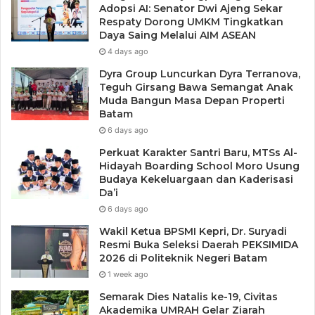
Adopsi AI: Senator Dwi Ajeng Sekar
Respaty Dorong UMKM Tingkatkan
Daya Saing Melalui AIM ASEAN
4 days ago
Dyra Group Luncurkan Dyra Terranova,
Teguh Girsang Bawa Semangat Anak
Muda Bangun Masa Depan Properti
Batam
6 days ago
Perkuat Karakter Santri Baru, MTSs Al-
Hidayah Boarding School Moro Usung
Budaya Kekeluargaan dan Kaderisasi
Da’i
(Muhammad Amin)
6 days ago
Kepala Biro Natuna
Wakil Ketua BPSMI Kepri, Dr. Suryadi
Resmi Buka Seleksi Daerah PEKSIMIDA
2026 di Politeknik Negeri Batam
1 week ago
Semarak Dies Natalis ke-19, Civitas
Akademika UMRAH Gelar Ziarah