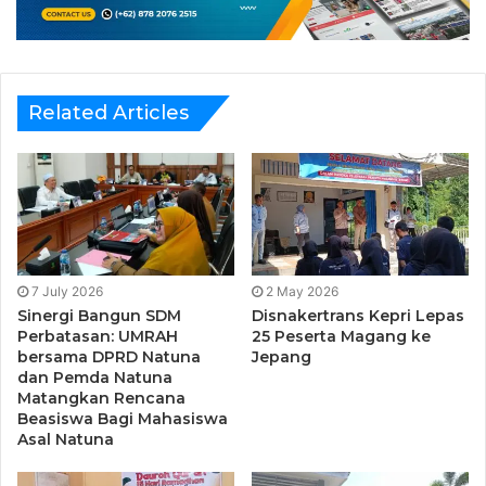
terluar NKRI di ujung utara yang berbatasan langsung
dengan Vietnam, disana mereka akan mendengarkan
penjelasan kondisi
Pengamanan Pulau Terluar (Pamputer)
.
Related Articles
7 July 2026
2 May 2026
Sinergi Bangun SDM
Disnakertrans Kepri Lepas
Perbatasan: UMRAH
25 Peserta Magang ke
bersama DPRD Natuna
Jepang
dan Pemda Natuna
Matangkan Rencana
Beasiswa Bagi Mahasiswa
Asal Natuna