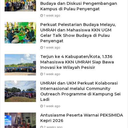
Budaya dan Diskusi Pengembangan
Kampus di Pulau Penyengat
1 week ago
Perkuat Pelestarian Budaya Melayu,
UMRAH dan Mahasiswa KKN UGM
Gelar Talk Show Budaya di Pulau
Penyengat
1 week ago
Terjun ke 4 Kabupaten/Kota, 1.336
Mahasiswa KKN UMRAH Siap Bawa
Inovasi ke Wilayah Pesisir
1 week ago
UMRAH dan UKM Perkuat Kolaborasi
Internasional melalui Community
Outreach Programme di Kampung Sei
Ladi
1 week ago
Antusiasme Peserta Warnai PEKSIMIDA
Kepri 2026
2 weeks ago